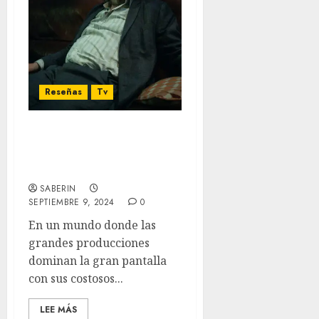
Reseñas
Tv
‘Slow Horses’ T4 – Una
explosiva y catártica
temporada
SABERIN
SEPTIEMBRE 9, 2024
0
En un mundo donde las
grandes producciones
dominan la gran pantalla
con sus costosos...
LEE MÁS