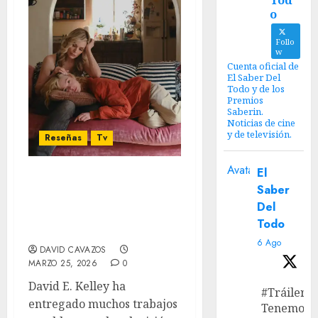
Tod
o
Follo
w
Cuenta oficial de
El Saber Del
Todo y de los
Premios
Saberin.
Noticias de cine
y de televisión.
Reseñas
Tv
Avatar
El
‘Margo Tiene Problemas
Saber
de Dinero’: Nosotros no
Del
tendremos ningún
Todo
problema en disfrutarla
6 Ago
DAVID CAVAZOS
MARZO 25, 2026
0
David E. Kelley ha
#Tráiler
entregado muchos trabajos
Tenemos e