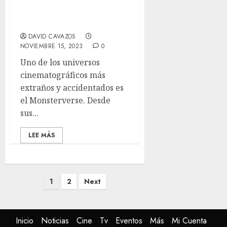
‘Monarch: Legacy of
Monsters’ Review –
Oigan, ¿Y Godzilla?
DAVID CAVAZOS
NOVIEMBRE 15, 2023
0
Uno de los universos
cinematográficos más
extraños y accidentados es
el Monsterverse. Desde
sus...
LEE MÁS
1
2
Next
Inicio
Noticias
Cine
Tv
Eventos
Más
Mi Cuenta