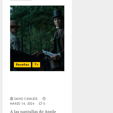
Reseñas
Tv
‘Manhunt’ – Reseña:
Históricamente
enganchante
DAVID CAVAZOS
MARZO 14, 2024
0
A las pantallas de Apple