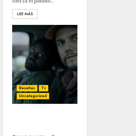
fuerza el pasado...
LEE MÁS
Reseñas
Tv
Uncategorized
‘Dope Thief’: No te
robará el tiempo, pero el
resultado es insuficiente