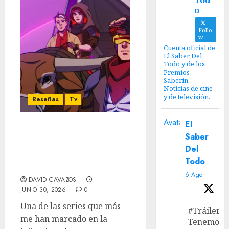
Tod
o
Follo
w
Cuenta oficial de
El Saber Del
Todo y de los
Premios
Saberin.
Noticias de cine
y de televisión.
Reseñas
Tv
Avatar
El
X-Men ´97 (Temporada 2):
Saber
Una explosiva y
Del
emocionante bomba de
Todo
tiempo
6 Ago
DAVID CAVAZOS
JUNIO 30, 2026
0
Una de las series que más
#Tráiler
me han marcado en la
Tenemos e