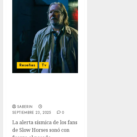
Reseñas
Tv
‘Slow Horses’ Temporada
5: Estrategias finales en
el establo de Will Smith
SABERIN
SEPTIEMBRE 23, 2025
0
La alerta sísmica de los fans
de Slow Horses sonó con