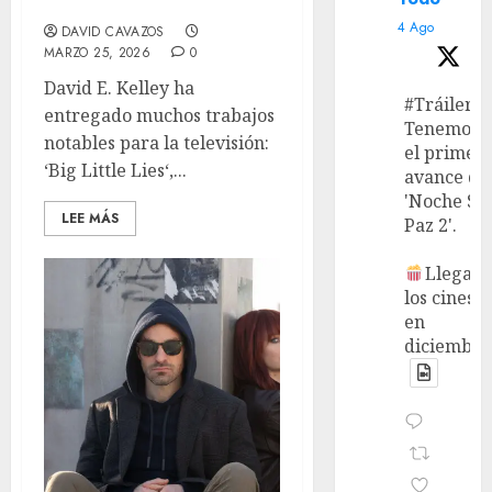
problema en disfrutarla
4 Ago
DAVID CAVAZOS
MARZO 25, 2026
0
David E. Kelley ha
#Tráiler
entregado muchos trabajos
Tenemos
notables para la televisión:
el primer
‘Big Little Lies‘,...
avance de
'Noche Si
LEE MÁS
Paz 2'.
Llega a
los cines
en
diciembre