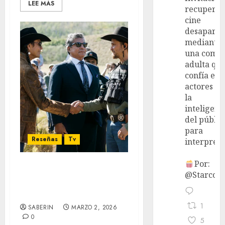
LEE MÁS
recupera 
cine
desaparec
mediante
una come
adulta qu
confía en 
actores y 
la
inteligenc
del públic
para
Reseñas
Tv
interpreta
Por:
‘Marshals: Una historia
@StarcoVi
de Yellowstone’ – La
herencia maldita
1
SABERIN
MARZO 2, 2026
0
5