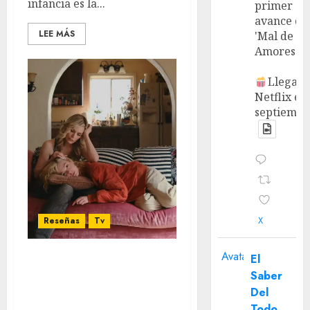
infancia es la...
primer
avance de
LEE MÁS
'Mal de
Amores'.
Llega a
Netflix en
septiembr
X
Reseñas
Tv
Avatar
El
‘Margo Tiene Problemas
Saber
de Dinero’: Nosotros no
Del
tendremos ningún
Todo