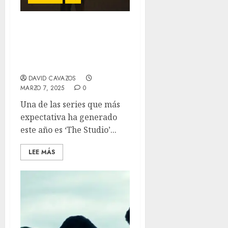
‘The Studio’: Seth Rogen
lidera una hilarante serie
sobre (no) cinéfilos para
cinéfilos.
DAVID CAVAZOS
MARZO 7, 2025
0
Una de las series que más
expectativa ha generado
este año es ‘The Studio’...
LEE MÁS