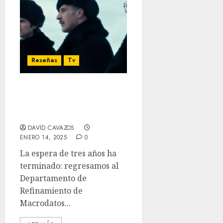
Reseñas
Tv
Severance T2 – El regreso
a Lumon: Más oscuro,
más retorcido
DAVID CAVAZOS
ENERO 14, 2025
0
La espera de tres años ha
terminado: regresamos al
Departamento de
Refinamiento de
Macrodatos...