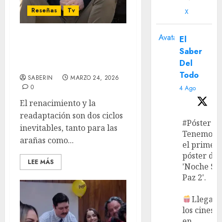
Reseñas
Tv
X
Avatar
El
‘Daredevil: Born Again’
Saber
Temporada 2: Resiste,
Del
rebelate y reconstruye
Todo
SABERIN
MARZO 24, 2026
0
4 Ago
El renacimiento y la
readaptación son dos ciclos
#Póster
inevitables, tanto para las
Tenemos
arañas como...
el primer
póster de
LEE MÁS
'Noche Si
Paz 2'.
Llega a
los cines
en