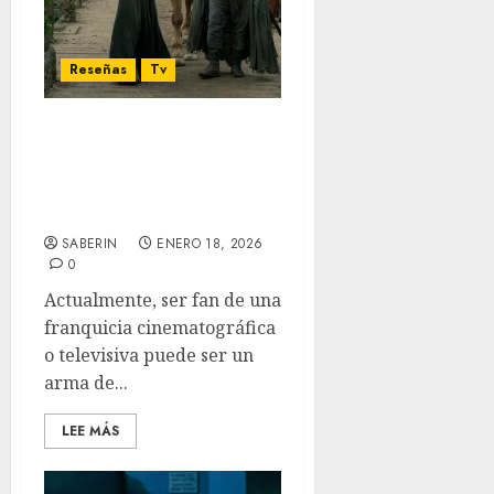
Reseñas
Tv
‘El Caballero de los 7
Reinos’ T1: Un caballero
imperfecto en un mundo
roto
SABERIN
ENERO 18, 2026
0
Actualmente, ser fan de una
franquicia cinematográfica
o televisiva puede ser un
arma de...
LEE MÁS