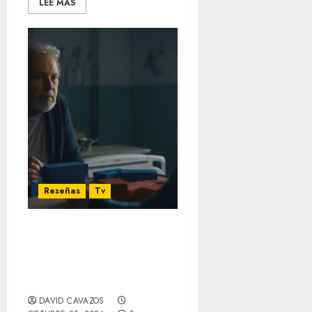
LEE MÁS
Reseñas
Tv
Before: Billy Crystal
descansa de la comedia
para vivir traumas del
pasado.
DAVID CAVAZOS