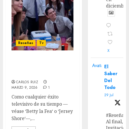
diciembre
Reseñas
Tv
X
‘La oficina’: El mismo
Avatar
El
ambiente, un jefe
Saber
distinto
Del
CARLOS RUIZ
Todo
MARZO 9, 2026
1
29 Jul
Como cualquier éxito
televisivo de su tiempo —
véase ‘Betty la Fea‘ o ‘Jersey
#Reseña
Shore‘—,...
Al final, ‘L
Invitación