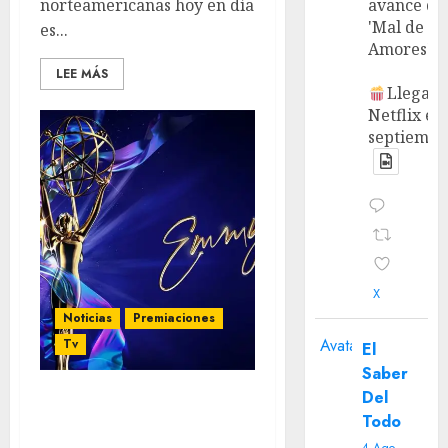
norteamericanas hoy en día
avance de
'Mal de
es...
Amores'.
LEE MÁS
Llega a
Netflix en
septiembr
X
Noticias
Premiaciones
Avatar
Tv
El
Saber
Del
Emmys 2022:
Todo
Predicciones finales.
4 Ago