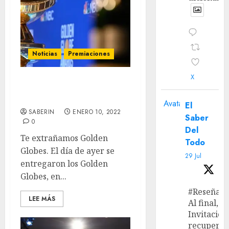
Noticias
Premiaciones
X
Golden Globes 2022: Los
Ganadores
Avatar
El
SABERIN
ENERO 10, 2022
Saber
0
Del
Te extrañamos Golden
Todo
Globes. El día de ayer se
29 Jul
entregaron los Golden
Globes, en...
#Reseña
LEE MÁS
Al final, ‘L
Invitación
recupera 