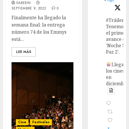
SABERIN
SEPTIEMBRE 9, 2022
0
Finalmente ha llegado la
#Tráiler
semana final: la entrega
Tenemos
número 74 de los Emmys
el primer
avance de
está...
'Noche Si
Paz 2'.
LEE MÁS
Llega a
los cines
en
diciembre
Cine
Festivales
X