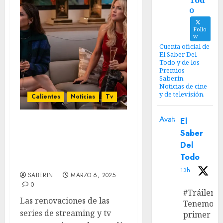
Tod
o
Follo
w
Cuenta oficial de
El Saber Del
Todo y de los
Premios
Saberin.
Noticias de cine
y de televisión.
Calientes
Noticias
Tv
Avatar
El
‘Una Nueva Jugada’
Saber
(Running Point)
Del
renovada para una 2°
Todo
temporada en Netflix
13h
SABERIN
MARZO 6, 2025
0
#Tráiler
Las renovaciones de las
Tenemos e
series de streaming y tv
primer