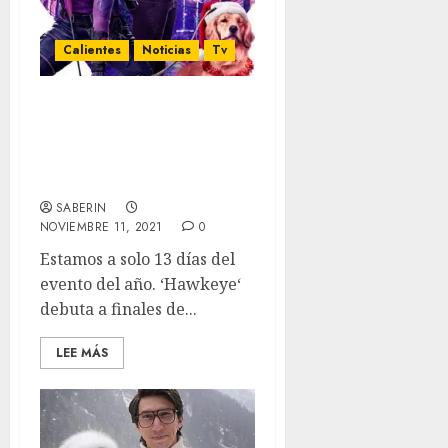
Calientes
Noticias
Tv
Las primeras reacciones
sociales de ‘Hawkeye’ son
buenas y aumentan el
hype.
SABERIN
NOVIEMBRE 11, 2021
0
Estamos a solo 13 días del
evento del año. ‘Hawkeye‘
debuta a finales de...
LEE MÁS