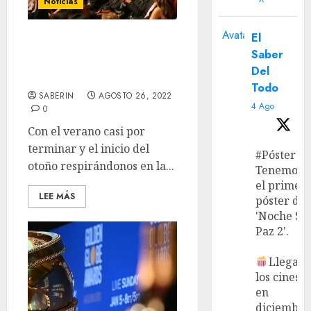
Noticias
Avatar
El
Festival Internacional de
Saber
Cine de Morelia 2022 –
Del
Selección Oficial
Todo
SABERIN
AGOSTO 26, 2022
4 Ago
0
Con el verano casi por
terminar y el inicio del
#Póster
otoño respirándonos en la...
Tenemos
el primer
LEE MÁS
póster de
'Noche Si
Paz 2'.
Llega a
los cines
en
diciembre