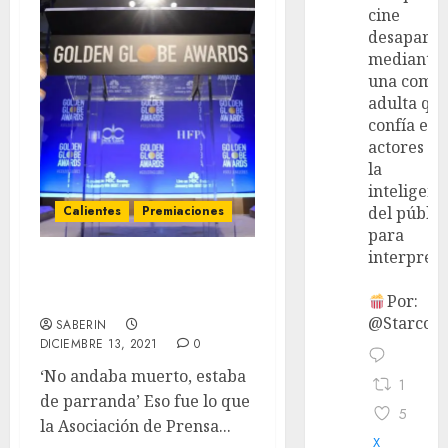
cine
desaparec
mediante
una come
adulta qu
confía en 
actores y 
la
inteligenc
Calientes
Premiaciones
del públic
para
interpreta
Golden Globes 2022 –
Nominaciones.
Por:
@StarcoVi
SABERIN
DICIEMBRE 13, 2021
0
‘No andaba muerto, estaba
1
de parranda’ Eso fue lo que
5
la Asociación de Prensa...
X