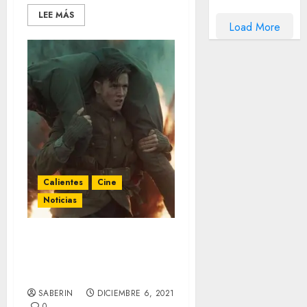
LEE MÁS
Load More
Calientes
Cine
Noticias
Primeras reacciones
sociales de ‘The King’s
Man’
SABERIN
DICIEMBRE 6, 2021
0