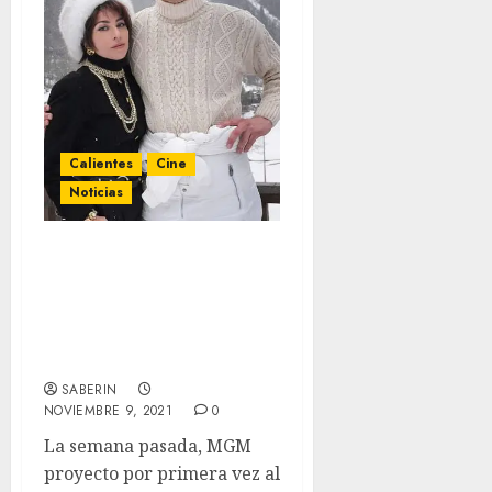
Calientes
Cine
Noticias
Las primeras reacciones
sociales de ‘House Of
Gucci’ son tibias pero
funcionales para Ridley
Scott rumbo a los Oscars.
SABERIN
NOVIEMBRE 9, 2021
0
La semana pasada, MGM
proyecto por primera vez al