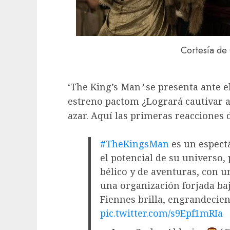
Cortesía de
‘The King’s Man
’
se presenta ante e
estreno pactom ¿Logrará cautivar a
azar. Aquí las primeras reacciones d
#TheKingsMan
es un espect
el potencial de su universo,
bélico y de aventuras, con u
una organización forjada baj
Fiennes brilla, engrandecien
pic.twitter.com/s9Epf1mRIa