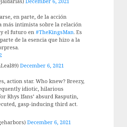
Jaldarias)
December 6, 2021
se, en parte, de la acción
a más intimista sobre la relación
 y el futuro en
#TheKingsMan
. Es
 parte de la esencia que hizo a la
orpresa.
2
nLeal89)
December 6, 2021
es, action star. Who knew? Breezy,
equently idiotic, hilarious
for Rhys Ifans’ absurd Rasputin,
ecuted, gasp-inducing third act.
geharbors)
December 6, 2021