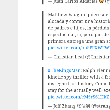
— Juan Carlos Aldarias
(@
Matthew Vaughn quiere alejar
alocada y contar una histori
de padres e hijos, la pérdida
espectacular, sí, pero pierde
primera entrega una gran s
pic.twitter.com/onSPFXWFW
— Christian Leal (@Christia
#TheKingsMan
: Ralph Fienn
kinetic spy thriller with a fr
disregard for history. Come 
stay for the actually well-ex
pic.twitter.com/eM5rS61HkZ
— Jeff Zhang 张佶润 (@stran