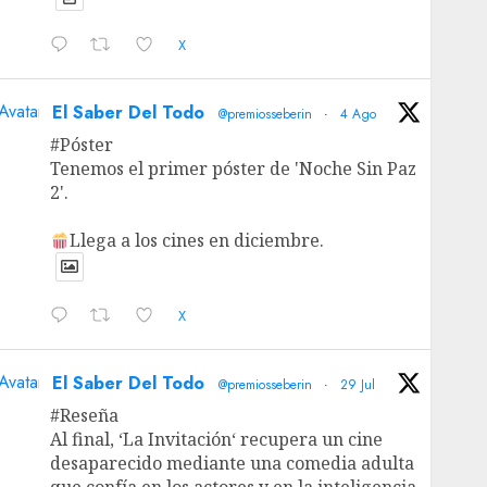
X
Avatar
El Saber Del Todo
@premiosseberin
·
4 Ago
#Póster
Tenemos el primer póster de 'Noche Sin Paz
2'.
Llega a los cines en diciembre.
X
Avatar
El Saber Del Todo
@premiosseberin
·
29 Jul
#Reseña
Al final, ‘La Invitación‘ recupera un cine
desaparecido mediante una comedia adulta