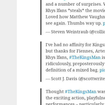
and a number of surprises. 
Rhys Ifans *steals* the movie
Loved how Matthew Vaughn we
see again. Thumbs way up.
p
— Steven Weintraub (@colli
I've had no affinity for King
but thanks for Fiennes, Art
Rhys Ifans,
#TheKingsMan
is
ridiculously, preposterously
definition of a mixed bag.
pi
— Scott J. Davis (@scottwrit
Thought
#TheKingsMan
was
the exciting action, playful
performances – particularly 