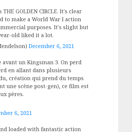
n THE GOLDEN CIRCLE. It's clear
 to make a World War I action
mmercial purposes. It's slight but
ar-old liked it a lot.
Mendelson)
December 6, 2021
e avant un Kingsman 3. On perd
perd en allant dans plusieurs
ndu, création qui prend du temps
t une scène post-gen), ce film est
aux pères.
mber 6, 2021
and loaded with fantastic action