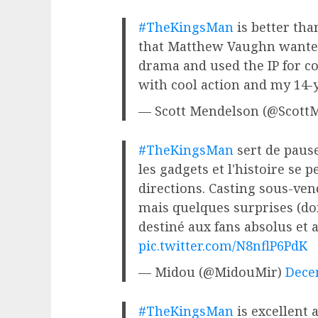
#TheKingsMan
is better tha
that Matthew Vaughn wanted
drama and used the IP for co
with cool action and my 14-ye
— Scott Mendelson (@Scott
#TheKingsMan
sert de paus
les gadgets et l'histoire se 
directions. Casting sous-ve
mais quelques surprises (don
destiné aux fans absolus et 
pic.twitter.com/N8nflP6PdK
— Midou (@MidouMir)
Dece
#TheKingsMan
is excellent 