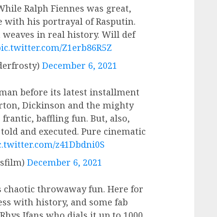
While Ralph Fiennes was great,
 with his portrayal of Rasputin.
aves in real history. Will def
ic.twitter.com/Z1erb86R5Z
derfrosty)
December 6, 2021
sman before its latest installment
erton, Dickinson and the mighty
 frantic, baffling fun. But, also,
 told and executed. Pure cinematic
c.twitter.com/z41Dbdni0S
esfilm)
December 6, 2021
 chaotic throwaway fun. Here for
ness with history, and some fab
Rhys Ifans who dials it up to 1000