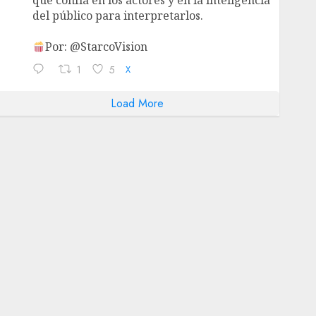
que confía en los actores y en la inteligencia
del público para interpretarlos.
Por: @StarcoVision
1
5
X
Load More