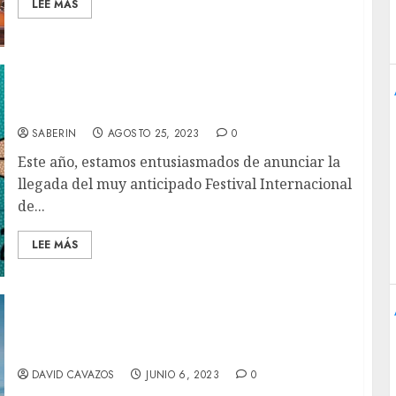
LEE MÁS
Festival Internacional de Cine de Morelia
2023 – Selección Oficial
SABERIN
AGOSTO 25, 2023
0
Este año, estamos entusiasmados de anunciar la
llegada del muy anticipado Festival Internacional
de...
LEE MÁS
‘Transformers: Rise of the Beasts’ Review –
Un pequeño paso adelante para los autobots.
DAVID CAVAZOS
JUNIO 6, 2023
0