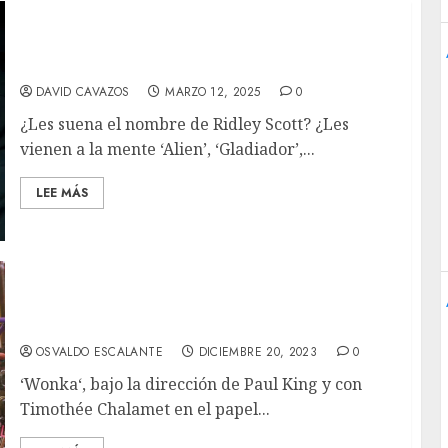
‘Dope Thief’: No te robará el tiempo, pero el
resultado es insuficiente
DAVID CAVAZOS
MARZO 12, 2025
0
¿Les suena el nombre de Ridley Scott? ¿Les
vienen a la mente ‘Alien’, ‘Gladiador’,...
LEE MÁS
‘Wonka’ Review: Un viaje dulce, pero sin el
encanto original
OSVALDO ESCALANTE
DICIEMBRE 20, 2023
0
‘Wonka‘, bajo la dirección de Paul King y con
Timothée Chalamet en el papel...