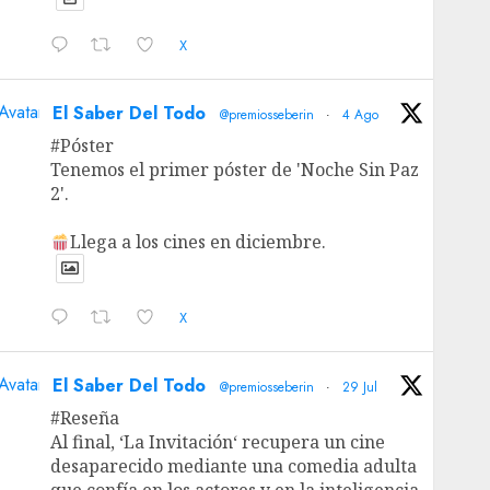
X
Avatar
El Saber Del Todo
@premiosseberin
·
4 Ago
#Póster
Tenemos el primer póster de 'Noche Sin Paz
2'.
Llega a los cines en diciembre.
X
Avatar
El Saber Del Todo
@premiosseberin
·
29 Jul
#Reseña
Al final, ‘La Invitación‘ recupera un cine
desaparecido mediante una comedia adulta