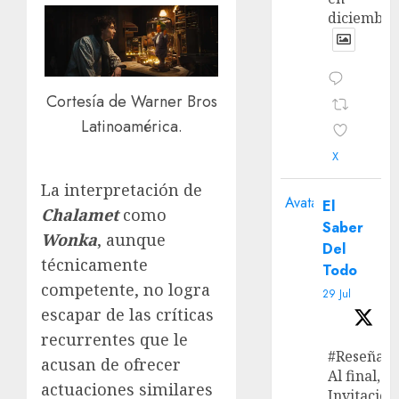
diciembre
Cortesía de Warner Bros
Latinoamérica.
X
La interpretación de
Avatar
El
Chalamet
como
Saber
Wonka
, aunque
Del
técnicamente
Todo
competente, no logra
29 Jul
escapar de las críticas
recurrentes que le
#Reseña
acusan de ofrecer
Al final, ‘L
actuaciones similares
Invitación