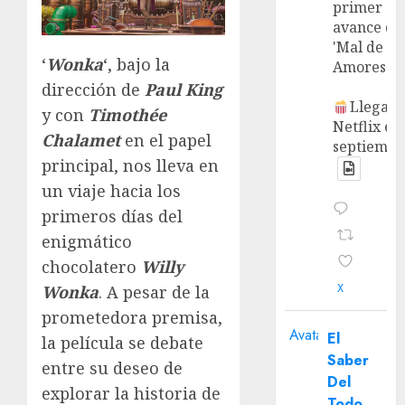
primer
avance de
'Mal de
‘
Wonka
‘, bajo la
Amores'.
dirección de
Paul King
Llega a
y con
Timothée
Netflix en
Chalamet
en el papel
septiembr
principal, nos lleva en
un viaje hacia los
primeros días del
enigmático
chocolatero
Willy
X
Wonka
. A pesar de la
prometedora premisa,
Avatar
El
la película se debate
Saber
entre su deseo de
Del
explorar la historia de
Todo