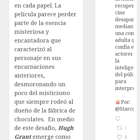
en cada papel. La
recupera 
cine
película parece perder
desaparec
parte de la esencia
mediante
misteriosa y
una come
encantadora que
adulta qu
confía en 
caracterizó al
actores y 
personaje en sus
la
encarnaciones
inteligenc
del públic
anteriores,
para
desmoronando un
interpreta
poco del misticismo
que siempre rodeó al
Por:
@StarcoVi
dueño de la fábrica de
chocolates. En medio
de este desafío,
Hugh
1
Grant
emerge como
5