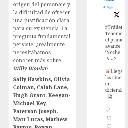
origen del personaje y
4 Ago
la dificultad de ofrecer
una justificación clara
#Tráiler
para su existencia. La
Tenemos
pregunta fundamental
el primer
persiste: ¿realmente
avance de
necesitábamos
'Noche Si
Paz 2'.
conocer más sobre
Willy Wonka
?
Llega a
los cines
Sally Hawkins, Olivia
en
Colman, Calah Lane,
diciembre
Hugh Grant, Keegan-
Michael Key,
Paterson Joseph,
Matt Lucas, Mathew
Baynto, Rowan