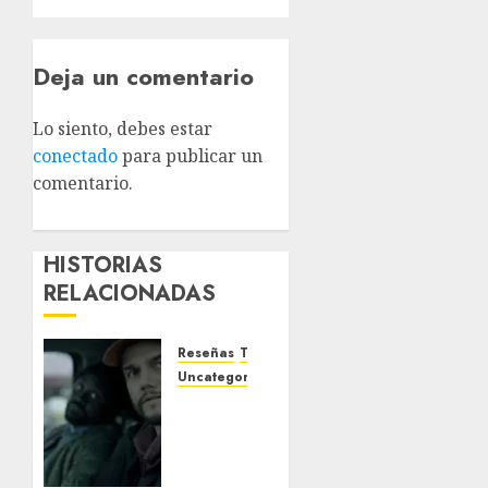
Deja un comentario
Lo siento, debes estar
conectado
para publicar un
comentario.
HISTORIAS
RELACIONADAS
Reseñas
Tv
Uncategorized
‘Dope
Thief’:
No te
robará