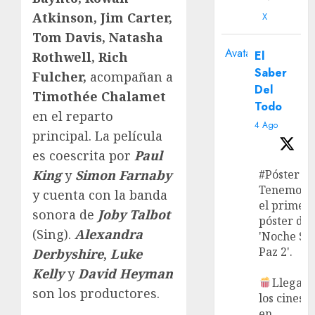
Atkinson, Jim Carter,
X
Tom Davis, Natasha
Avatar
El
Rothwell, Rich
Saber
Fulcher,
acompañan a
Del
Timothée Chalamet
Todo
en el reparto
4 Ago
principal. La película
es coescrita por
Paul
#Póster
King
y
Simon
Farnaby
Tenemos
y cuenta con la banda
el primer
sonora de
Joby Talbot
póster de
(Sing).
Alexandra
'Noche Si
Paz 2'.
Derbyshire
,
Luke
Kelly
y
David
Heyman
Llega a
son los productores.
los cines
en