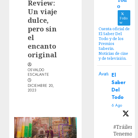
Tod
Review:
o
Un viaje
dulce,
Follo
w
pero sin
Cuenta oficial de
El Saber Del
el
Todo y de los
Premios
encanto
Saberin.
original
Noticias de cine
y de televisión.
OSVALDO
Avatar
El
ESCALANTE
Saber
DICIEMBRE 20,
Del
2023
Todo
6 Ago
#Tráiler
Tenemos e