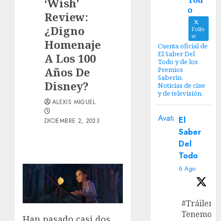
Tod
‘Wish’
o
Review:
¿Digno
Follo
w
Homenaje
Cuenta oficial de
El Saber Del
A Los 100
Todo y de los
Años De
Premios
Saberin.
Disney?
Noticias de cine
y de televisión.
ALEXIS MIGUEL
Avatar
El
DICIEMBRE 2, 2023
Saber
Del
Todo
6 Ago
#Tráiler
Tenemos e
Han pasado casi dos