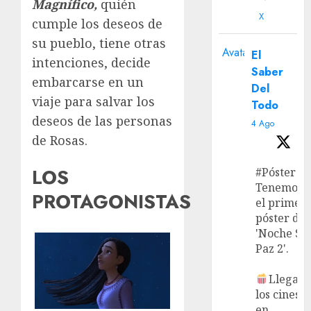
Magnífico,
quién
X
cumple los deseos de
su pueblo, tiene otras
Avatar
El
intenciones, decide
Saber
embarcarse en un
Del
viaje para salvar los
Todo
deseos de las personas
4 Ago
de Rosas.
LOS
#Póster
Tenemos
PROTAGONISTAS
el primer
póster de
'Noche Si
Paz 2'.
Llega a
los cines
en