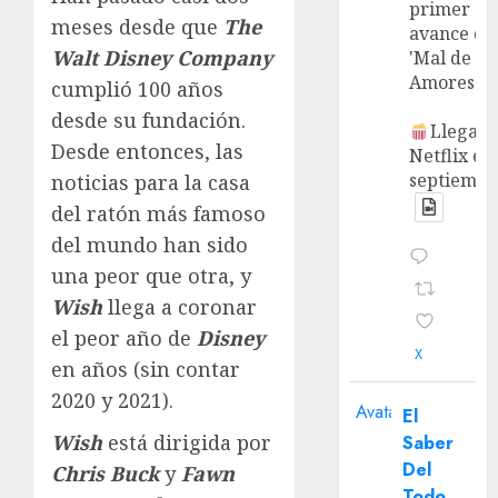
primer
meses desde que
The
avance de
Walt Disney Company
'Mal de
Amores'.
cumplió 100 años
desde su fundación.
Llega a
Desde entonces, las
Netflix en
septiembr
noticias para la casa
del ratón más famoso
del mundo han sido
una peor que otra, y
Wish
llega a coronar
el peor año de
Disney
X
en años (sin contar
2020 y 2021).
Avatar
El
Wish
está dirigida por
Saber
Del
Chris Buck
y
Fawn
Todo