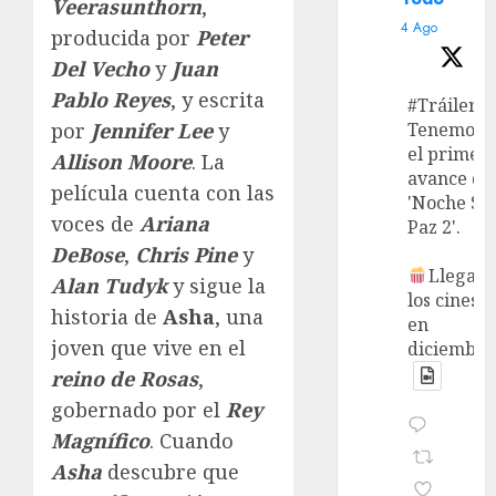
Veerasunthorn
,
4 Ago
producida por
Peter
Del Vecho
y
Juan
Pablo Reyes
, y escrita
#Tráiler
por
Jennifer Lee
y
Tenemos
el primer
Allison Moore
. La
avance de
película cuenta con las
'Noche Si
voces de
Ariana
Paz 2'.
DeBose
,
Chris Pine
y
Llega a
Alan Tudyk
y sigue la
los cines
historia de
Asha
, una
en
joven que vive en el
diciembre
reino de Rosas
,
gobernado por el
Rey
Magnífico
. Cuando
Asha
descubre que