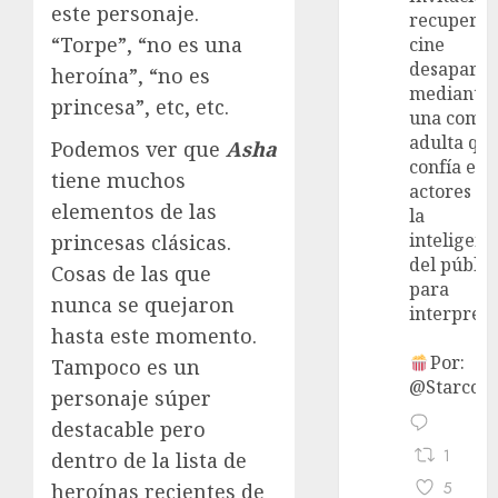
este personaje.
recupera 
“Torpe”, “no es una
cine
desaparec
heroína”, “no es
mediante
princesa”, etc, etc.
una come
adulta qu
Podemos ver que
Asha
confía en 
tiene muchos
actores y 
elementos de las
la
inteligenc
princesas clásicas.
del públic
Cosas de las que
para
nunca se quejaron
interpreta
hasta este momento.
Por:
Tampoco es un
@StarcoVi
personaje súper
destacable pero
1
dentro de la lista de
5
heroínas recientes de