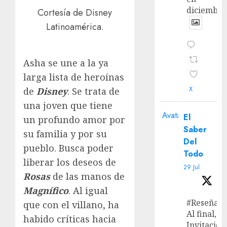
diciembre
Cortesía de Disney
Latinoamérica.
Asha se une a la ya
larga lista de heroínas
X
de
Disney
. Se trata de
una joven que tiene
Avatar
El
un profundo amor por
Saber
su familia y por su
Del
pueblo. Busca poder
Todo
liberar los deseos de
29 Jul
Rosas
de las manos de
Magnífico
. Al igual
#Reseña
que con el villano, ha
Al final, ‘L
habido críticas hacia
Invitación