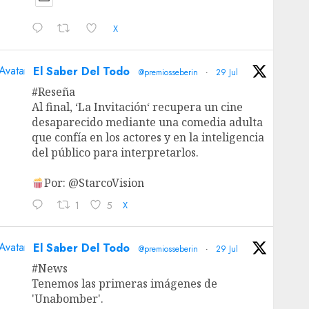
X
Avatar
El Saber Del Todo
@premiosseberin
·
29 Jul
#Reseña
Al final, ‘La Invitación‘ recupera un cine
desaparecido mediante una comedia adulta
que confía en los actores y en la inteligencia
del público para interpretarlos.
Por: @StarcoVision
1
5
X
Avatar
El Saber Del Todo
@premiosseberin
·
29 Jul
#News
Tenemos las primeras imágenes de
'Unabomber'.