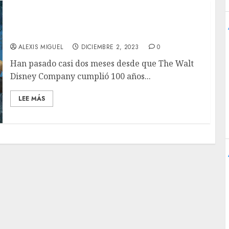
‘Wish’ Review: ¿Digno Homenaje A Los 100
Años De Disney?
ALEXIS MIGUEL
DICIEMBRE 2, 2023
0
Han pasado casi dos meses desde que The Walt
Disney Company cumplió 100 años...
LEE MÁS