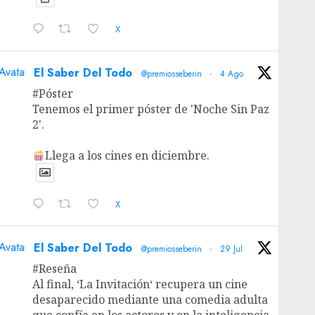
X
Avatar
El Saber Del Todo
@premiosseberin
·
4 Ago
#Póster
Tenemos el primer póster de 'Noche Sin Paz
2'.
Llega a los cines en diciembre.
X
Avatar
El Saber Del Todo
@premiosseberin
·
29 Jul
#Reseña
Al final, ‘La Invitación‘ recupera un cine
desaparecido mediante una comedia adulta