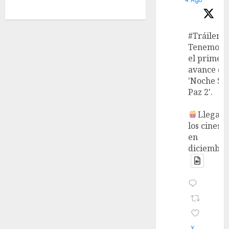
#Tráiler
Tenemos
el primer
avance de
'Noche Si
Paz 2'.
Llega a
los cines
en
diciembre
X