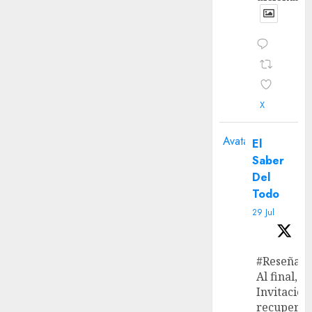
X
Avatar
El
Saber
Del
Todo
29 Jul
#Reseña
Al final, ‘L
Invitación
recupera 