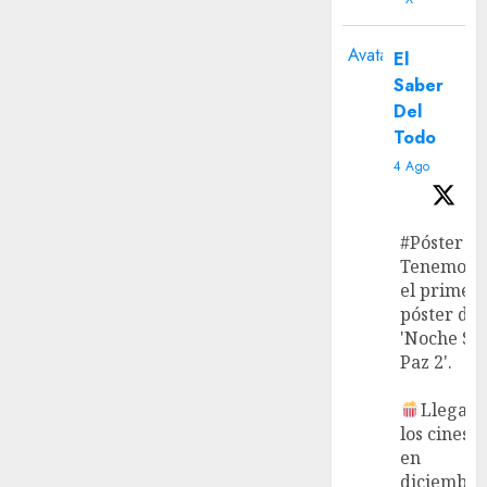
Avatar
El
Saber
Del
Todo
4 Ago
#Póster
Tenemos
el primer
póster de
'Noche Si
Paz 2'.
Llega a
los cines
en
diciembre