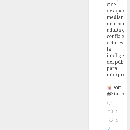
cine
desaparec
mediante
una come
adulta qu
confía en 
actores y 
la
inteligenc
del públic
para
interpreta
Por:
@StarcoVi
1
5
X