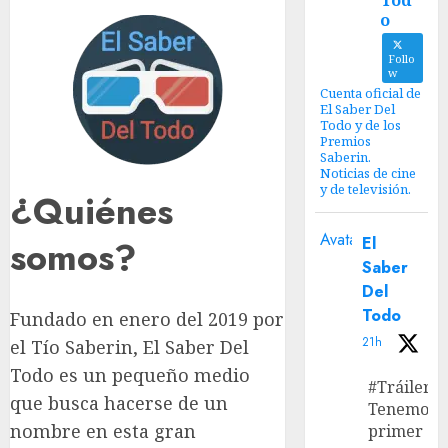
Tod
o
Follo
w
Cuenta oficial de
El Saber Del
Todo y de los
Premios
Saberin.
Noticias de cine
y de televisión.
¿Quiénes
Avatar
somos?
El
Saber
Del
Todo
Fundado en enero del 2019 por
21h
el Tío Saberin, El Saber Del
Todo es un pequeño medio
#Tráiler
que busca hacerse de un
Tenemos e
nombre en esta gran
primer