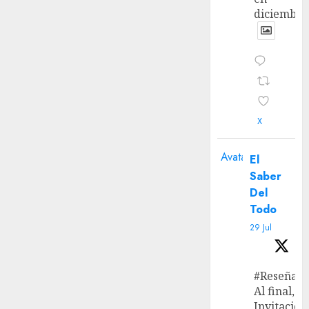
diciembre
X
Avatar
El
Saber
Del
Todo
29 Jul
#Reseña
Al final, ‘L
Invitación