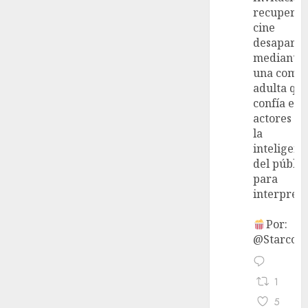
recupera 
cine
desaparec
mediante
una come
adulta qu
confía en 
actores y 
la
inteligenc
del públic
para
interpreta
Por:
@StarcoVi
1
5