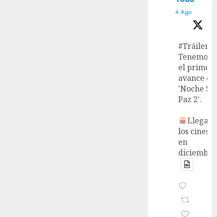
4 Ago
#Tráiler
Tenemos
el primer
avance de
'Noche Si
Paz 2'.
Llega a
los cines
en
diciembre