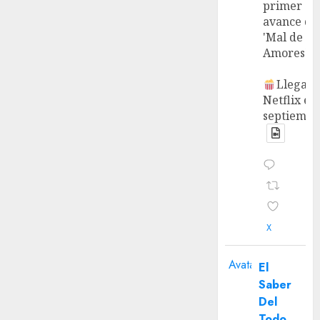
primer
avance de
'Mal de
Amores'.
Llega a
Netflix en
septiembr
X
Avatar
El
Saber
Del
Todo