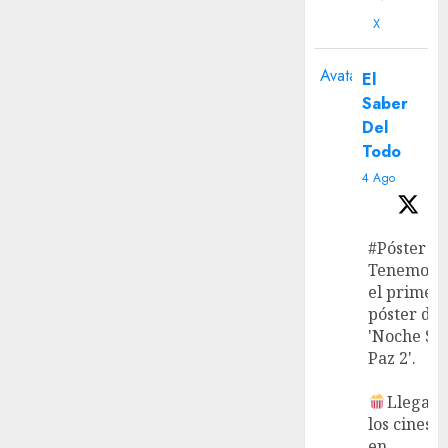
X
Avatar
El
Saber
Del
Todo
4 Ago
#Póster
Tenemos
el primer
póster de
'Noche Si
Paz 2'.
Llega a
los cines
en