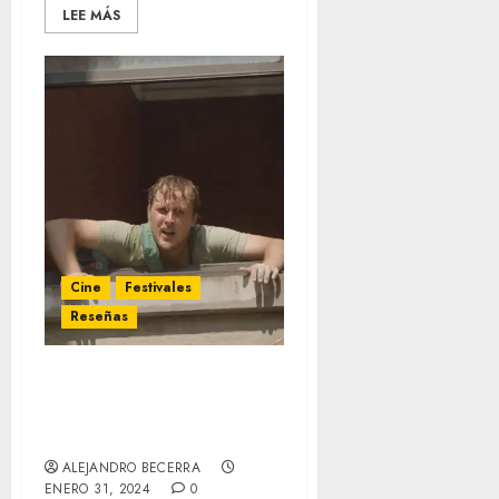
LEE MÁS
Cine
Festivales
Reseñas
‘Stress Positions’
(Sundance 2024) – Reseña:
enredos pandémicos
ALEJANDRO BECERRA
ENERO 31, 2024
0