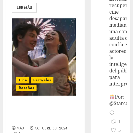
recupera 
LEE MÁS
cine
desaparec
mediante
una come
adulta qu
confía en 
actores y 
la
inteligenc
del públic
para
Cine
Festivales
interpreta
Reseñas
Por:
@StarcoVi
‘Anora’ (BFI London Film
Festival) – El costo de la
percepción
1
MAX
OCTUBRE 30, 2024
5