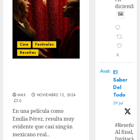
diciembre
Cine
Festivales
Reseñas
X
Avatar
El
‘Emilia Pérez’ – La
Saber
desconexión cultural de
Emilia Pérez
Del
Todo
MAX
NOVIEMBRE 12, 2024
0
29 Jul
En una película como
Emilia Pérez, resulta muy
#Reseña
evidente que casi ningún
Al final, ‘L
mexicano real...
Invitación