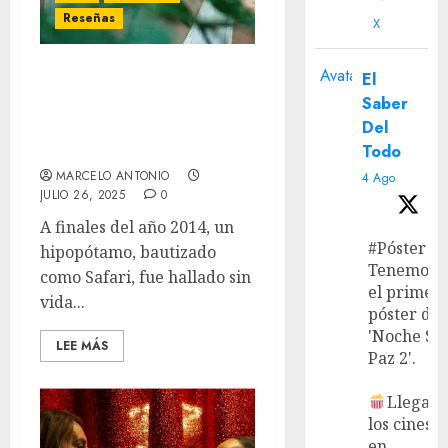
Reseñas
X
Avatar
El
‘Zafari’ (29º Festival de
Saber
Cine de Lima) – entre el
Del
simbolismo vacío y la
Todo
caricatura social
MARCELO ANTONIO
4 Ago
JULIO 26, 2025
0
A finales del año 2014, un
#Póster
hipopótamo, bautizado
Tenemos
como Safari, fue hallado sin
el primer
vida...
póster de
'Noche Si
LEE MÁS
Paz 2'.
Llega a
los cines
en