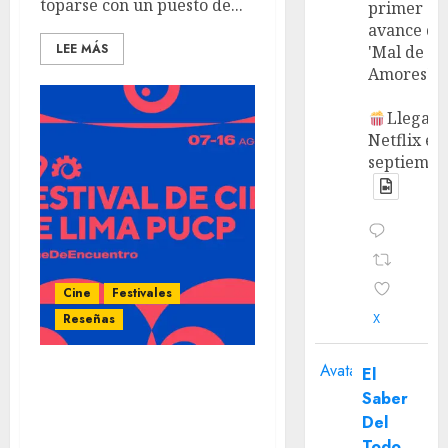
toparse con un puesto de...
primer
avance de
LEE MÁS
'Mal de
Amores'.
Llega a
Netflix en
septiembr
Cine
Festivales
X
Reseñas
Avatar
El
‘Vino la Noche’ y ‘Al Oeste,
Saber
en Zapata’ (29º Festival
Del
de Cine de Lima) –
Todo