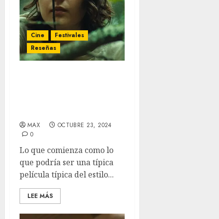
Cine
Festivales
Reseñas
‘Good One’ (BFI London
Film Festival) – Un viaje a
través del trauma y la
complicidad del silencio
MAX
OCTUBRE 23, 2024
0
Lo que comienza como lo
que podría ser una típica
película típica del estilo...
LEE MÁS