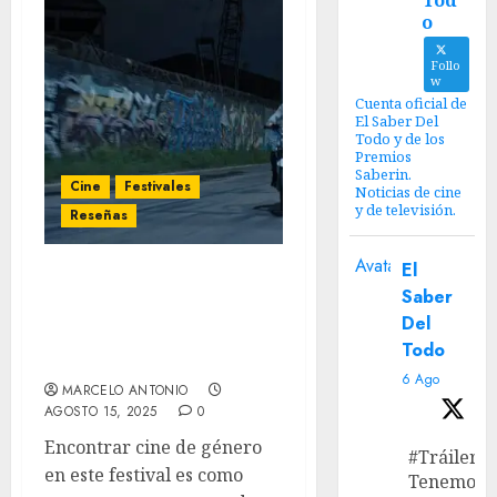
Tod
o
Follo
w
Cuenta oficial de
El Saber Del
Todo y de los
Premios
Saberin.
Cine
Festivales
Noticias de cine
y de televisión.
Reseñas
Avatar
El
‘Gatillero’ (29º Festival de
Saber
Cine de Lima) – epopeya
Del
criminal en plano
Todo
secuencia.
6 Ago
MARCELO ANTONIO
AGOSTO 15, 2025
0
Encontrar cine de género
#Tráiler
en este festival es como
Tenemos e