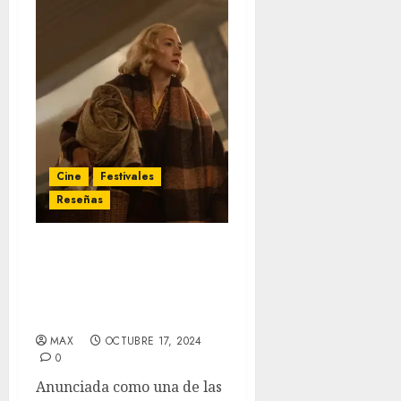
Cine
Festivales
Reseñas
‘Blitz’ (BFI London Film
Festival) – un viaje
emocional que nunca
despega
MAX
OCTUBRE 17, 2024
0
Anunciada como una de las