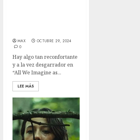
‘All We Imagine as Light’
(BFI London Film
Festival) – El anhelo de
sentir en un mundo en
movimiento
MAX
OCTUBRE 29, 2024
0
Hay algo tan reconfortante
y a la vez desgarrador en
“All We Imagine as...
LEE MÁS