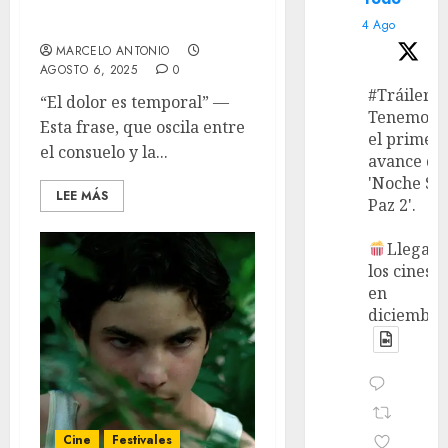
humanismo y
observación.
4 Ago
MARCELO ANTONIO
AGOSTO 6, 2025
0
#Tráiler
“El dolor es temporal” —
Tenemos
Esta frase, que oscila entre
el primer
el consuelo y la...
avance de
'Noche Si
LEE MÁS
Paz 2'.
Llega a
los cines
en
diciembre
Cine
Festivales