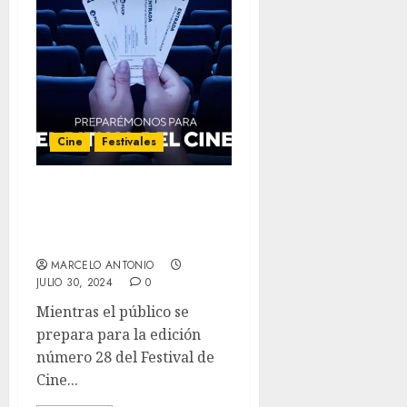
Cine
Festivales
28° Festival de Cine de
Lima PUCP ‘La Previa’ –
Día Uno
MARCELO ANTONIO
JULIO 30, 2024
0
Mientras el público se
prepara para la edición
número 28 del Festival de
Cine...