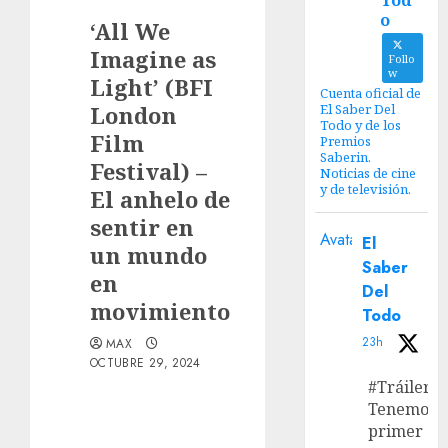
Tod
o
‘All We
Imagine as
Follo
w
Light’ (BFI
Cuenta oficial de
London
El Saber Del
Todo y de los
Film
Premios
Saberin.
Festival) –
Noticias de cine
y de televisión.
El anhelo de
sentir en
Avatar
El
un mundo
Saber
en
Del
movimiento
Todo
23h
MAX
OCTUBRE 29, 2024
#Tráiler
Tenemos e
primer