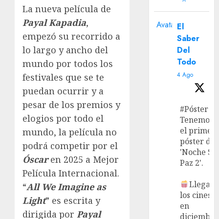
La nueva película de
Payal Kapadia
,
Avatar
El
empezó su recorrido a
Saber
lo largo y ancho del
Del
Todo
mundo por todos los
4 Ago
festivales que se te
puedan ocurrir y a
pesar de los premios y
#Póster
elogios por todo el
Tenemos
el primer
mundo, la película no
póster de
podrá competir por el
'Noche Si
Óscar
en 2025 a Mejor
Paz 2'.
Película Internacional.
Llega a
“
All We Imagine as
los cines
Light
” es escrita y
en
dirigida por
Payal
diciembre