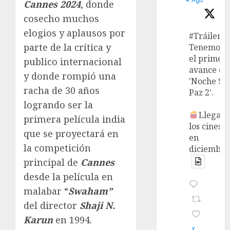
Cannes 2024
, donde
cosecho muchos
elogios y aplausos por
#Tráiler
parte de la crítica y
Tenemos
el primer
publico internacional
avance de
y donde rompió una
'Noche Si
racha de 30 años
Paz 2'.
logrando ser la
Llega a
primera película india
los cines
que se proyectará en
en
la competición
diciembre
principal de
Cannes
desde la película en
malabar “
Swaham”
del director
Shaji N.
Karun
en 1994.
X