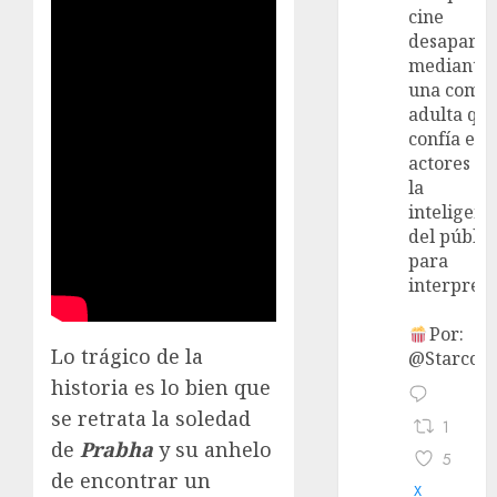
cine
desaparec
mediante
una come
adulta qu
confía en 
actores y 
la
inteligenc
del públic
para
interpreta
Por:
Lo trágico de la
@StarcoVi
historia es lo bien que
se retrata la soledad
1
de
Prabha
y su anhelo
5
de encontrar un
X