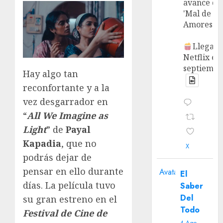
avance de
'Mal de
Amores'.
Llega a
Netflix en
septiembr
Hay algo tan
reconfortante y a la
vez desgarrador en
“
All We Imagine as
Light
” de
Payal
Kapadia
, que no
X
podrás dejar de
pensar en ello durante
Avatar
El
días. La película tuvo
Saber
Del
su gran estreno en el
Todo
Festival de Cine de
4 Ago