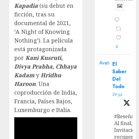
Kapadia
(su debut en
ficción, tras su
documental de 2021,
‘A Night of Knowing
Nothing’). La película
X
está protagonizada
por
Kani Kusruti,
Avatar
El
Divya Prabha, Chhaya
Saber
Kadam
y
Hridhu
Del
Haroon
. Una
Todo
coproducción de India,
29 Jul
Francia, Países Bajos,
Luxemburgo e Italia.
#Reseña
Al final, ‘L
Invitación
recupera 