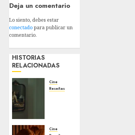
Deja un comentario
Lo siento, debes estar
conectado
para publicar un
comentario.
HISTORIAS
RELACIONADAS
Cine
Reseñas
‘La
Invitación’:
la
incomodidad
como
estrella
Cine