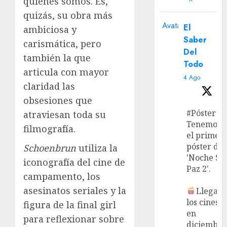
quienes somos. Es,
quizás, su obra más
Avatar
El
ambiciosa y
Saber
carismática, pero
Del
también la que
Todo
articula con mayor
4 Ago
claridad las
obsesiones que
#Póster
atraviesan toda su
Tenemos
filmografía.
el primer
póster de
Schoenbrun
utiliza la
'Noche Si
iconografía del cine de
Paz 2'.
campamento, los
asesinatos seriales y la
Llega a
los cines
figura de la final girl
en
para reflexionar sobre
diciembre