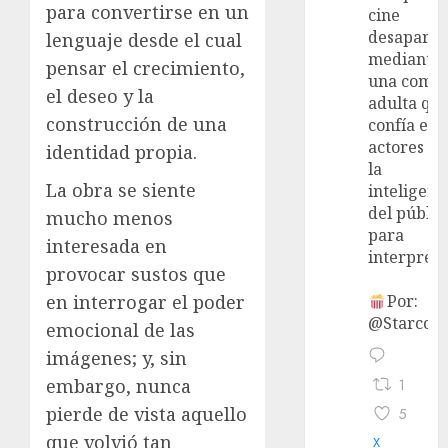
para convertirse en un
cine
desaparec
lenguaje desde el cual
mediante
pensar el crecimiento,
una come
el deseo y la
adulta qu
construcción de una
confía en 
actores y 
identidad propia.
la
La obra se siente
inteligenc
del públic
mucho menos
para
interesada en
interpreta
provocar sustos que
en interrogar el poder
Por:
@StarcoVi
emocional de las
imágenes; y, sin
embargo, nunca
1
pierde de vista aquello
5
que volvió tan
X