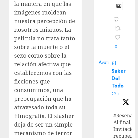
la manera en que las
imágenes moldean
nuestra percepción de
nosotros mismos. La
película no trata tanto
sobre la muerte o el
X
sexo como sobre la
Avatar
El
relación afectiva que
Saber
establecemos con las
Del
ficciones que
Todo
consumimos, una
29 Jul
preocupación que ha
atravesado toda su
filmografía. El slasher
#Reseña
Al final, ‘L
deja de ser un simple
Invitación
mecanismo de terror
recupera 