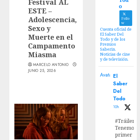
Tod
Festival AL
o
ESTE –
Adolescencia,
Follo
w
Sexo y
Cuenta oficial de
El Saber Del
Muerte en el
Todo y de los
Campamento
Premios
Saberin.
Miasma
Noticias de cine
y de televisión.
MARCELO ANTONIO
JUNIO 25, 2026
Avatar
El
Saber
Del
Todo
10h
#Tráiler
Tenemos e
primer