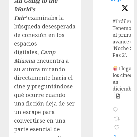
All Going to the
World’s
Fair
‘
examinaba la
#Tráiler
búsqueda desesperada
Tenemos
de conexión en los
el primer
avance de
espacios
'Noche Si
digitales,
Camp
Paz 2'.
Miasma
encuentra a
Llega a
su autora mirando
los cines
directamente hacia el
en
cine y preguntándose
diciembre
qué ocurre cuando
una ficción deja de ser
un escape para
convertirse en una
parte esencial de
X