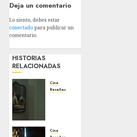
Deja un comentario
Lo siento, debes estar
conectado
para publicar un
comentario.
HISTORIAS
RELACIONADAS
Cine
Reseñas
‘La
Invitación’:
la
incomodidad
como
estrella
Cine