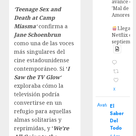
avance de
'Mal de
‘
Teenage Sex and
Amores'.
Death at Camp
Miasma
‘
confirma a
Llega a
Jane Schoenbrun
Netflix en
septiembr
como una de las voces
más singulares del
cine estadounidense
contemporáneo. Si ‘
I
Saw the TV Glow
‘
exploraba cómo la
X
televisión podría
convertirse en un
Avatar
El
refugio para aquellas
Saber
almas solitarias y
Del
Todo
reprimidas, y ‘
We’re
4 Ago