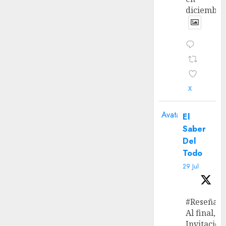
diciembre
X
Avatar
El
Saber
Del
Todo
29 Jul
#Reseña
Al final, ‘L
Invitación