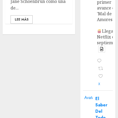
Jane Schoenbrun como una
primer
de...
avance de
'Mal de
Amores'.
LEE MÁS
Llega a
Netflix en
septiembr
X
Avatar
El
Saber
Del
Todo