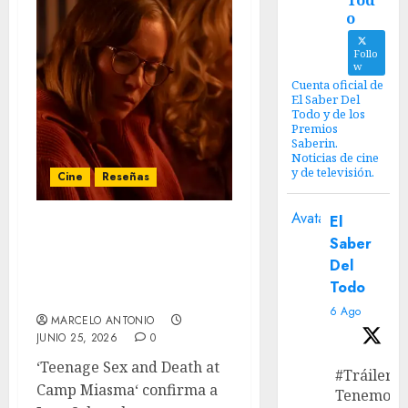
Tod
o
Follo
w
Cuenta oficial de
El Saber Del
Todo y de los
Premios
Saberin.
Noticias de cine
y de televisión.
Cine
Reseñas
Avatar
El
Festival AL ESTE –
Saber
Adolescencia, Sexo y
Del
Muerte en el
Todo
Campamento Miasma
6 Ago
MARCELO ANTONIO
JUNIO 25, 2026
0
‘Teenage Sex and Death at
#Tráiler
Camp Miasma‘ confirma a
Tenemos e