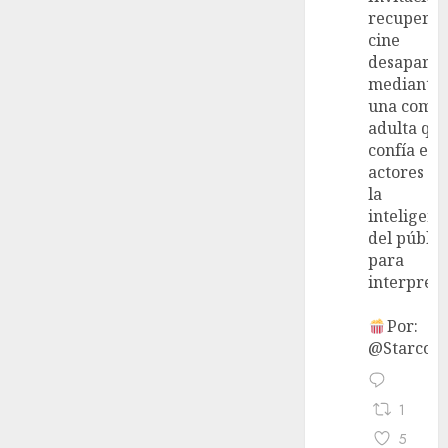
recupera 
cine
desaparec
mediante
una come
adulta qu
confía en 
actores y 
la
inteligenc
del públic
para
interpreta
Por:
@StarcoVi
1
5