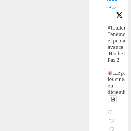
4 Ago
#Tráiler
Tenemos
el primer
avance de
'Noche Si
Paz 2'.
Llega a
los cines
en
diciembre