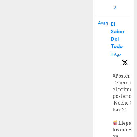
X
Avatar
El
Saber
Del
Todo
4 Ago
#Póster
Tenemos
el primer
póster de
'Noche Si
Paz 2'.
Llega a
los cines
en