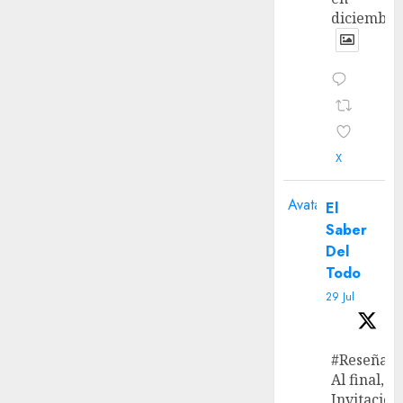
diciembre
X
Avatar
El
Saber
Del
Todo
29 Jul
#Reseña
Al final, ‘L
Invitación