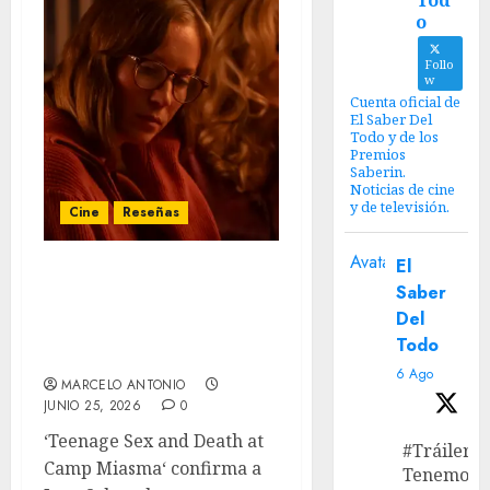
Tod
o
Follo
w
Cuenta oficial de
El Saber Del
Todo y de los
Premios
Saberin.
Noticias de cine
y de televisión.
Cine
Reseñas
Avatar
El
Festival AL ESTE –
Saber
Adolescencia, Sexo y
Del
Muerte en el
Todo
Campamento Miasma
6 Ago
MARCELO ANTONIO
JUNIO 25, 2026
0
‘Teenage Sex and Death at
#Tráiler
Camp Miasma‘ confirma a
Tenemos e