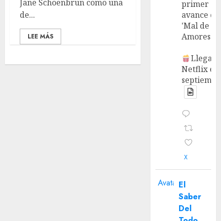
Jane Schoenbrun como una
primer
de...
avance de
'Mal de
Amores'.
LEE MÁS
Llega a
Netflix en
septiembr
X
Avatar
El
Saber
Del
Todo