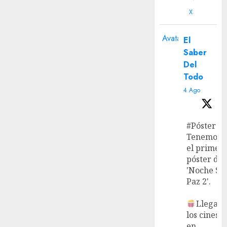
X
Avatar
El
Saber
Del
Todo
4 Ago
#Póster
Tenemos
el primer
póster de
'Noche Si
Paz 2'.
Llega a
los cines
en