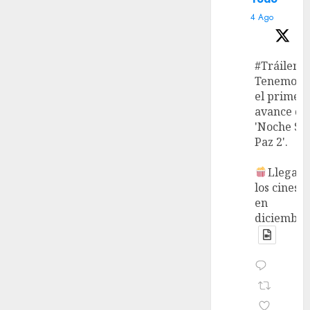
4 Ago
#Tráiler
Tenemos
el primer
avance de
'Noche Si
Paz 2'.
Llega a
los cines
en
diciembre