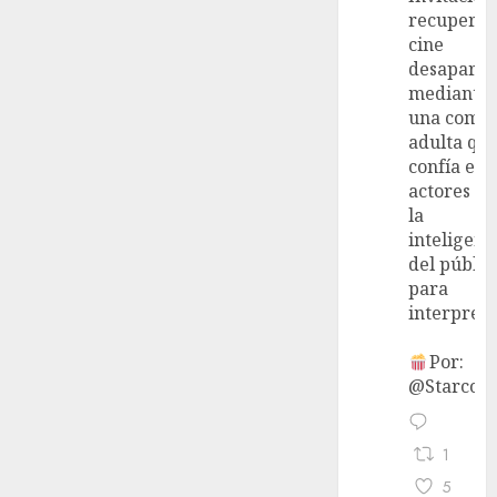
recupera 
cine
desaparec
mediante
una come
adulta qu
confía en 
actores y 
la
inteligenc
del públic
para
interpreta
Por:
@StarcoVi
1
5