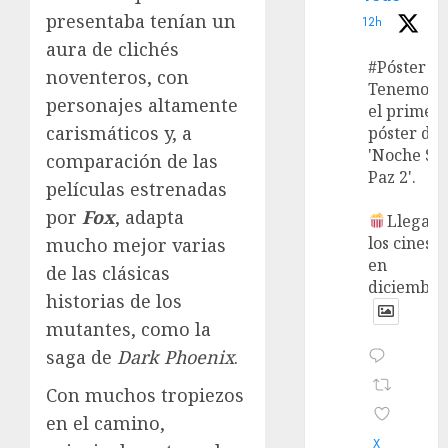
presentaba tenían un
12h
aura de clichés
#Póster
noventeros, con
Tenemos
personajes altamente
el primer
carismáticos y, a
póster de
'Noche Si
comparación de las
Paz 2'.
películas estrenadas
por
Fox
, adapta
Llega a
los cines
mucho mejor varias
en
de las clásicas
diciembre
historias de los
mutantes, como la
saga de
Dark Phoenix
.
Con muchos tropiezos
en el camino,
X