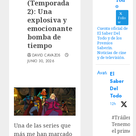
Tod
(Temporada
o
2): Una
explosiva y
Follo
w
emocionante
Cuenta oficial de
El Saber Del
bomba de
Todo y de los
Premios
tiempo
Saberin.
Noticias de cine
DAVID CAVAZOS
y de televisión.
JUNIO 30, 2026
Avatar
El
Saber
Del
Todo
12h
#Tráiler
Tenemos
Una de las series que
el primer
más me han marcado