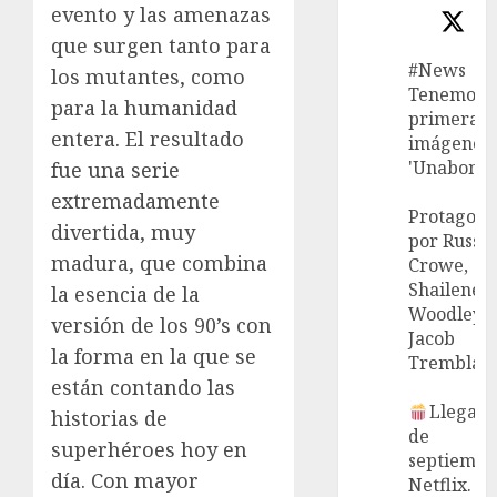
evento y las amenazas
que surgen tanto para
#News
los mutantes, como
Tenemos l
para la humanidad
primeras
entera. El resultado
imágenes 
'Unabombe
fue una serie
extremadamente
Protagoni
divertida, muy
por Russel
madura, que combina
Crowe,
Shailene
la esencia de la
Woodley 
versión de los 90’s con
Jacob
la forma en la que se
Tremblay.
están contando las
Llega el
historias de
de
superhéroes hoy en
septiembr
día. Con mayor
Netflix.