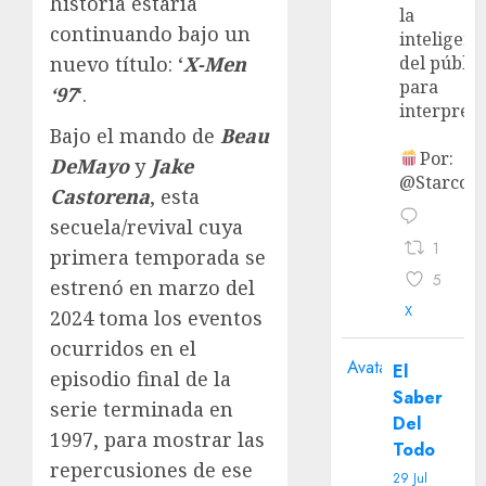
historia estaría
la
continuando bajo un
inteligenc
nuevo título: ‘
X-Men
del públic
para
‘97
‘.
interpreta
Bajo el mando de
Beau
Por:
DeMayo
y
Jake
@StarcoVi
Castorena
, esta
secuela/revival cuya
1
primera temporada se
5
estrenó en marzo del
X
2024 toma los eventos
ocurridos en el
Avatar
El
episodio final de la
Saber
serie terminada en
Del
1997, para mostrar las
Todo
repercusiones de ese
29 Jul