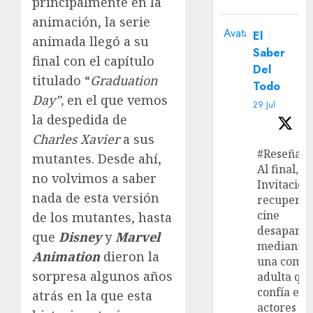
principalmente en la
animación, la serie
Avatar
El
animada llegó a su
Saber
final con el capítulo
Del
titulado “
Graduation
Todo
Day”,
en el que vemos
29 Jul
la despedida de
Charles Xavier
a sus
#Reseña
mutantes. Desde ahí,
Al final, ‘L
no volvimos a saber
Invitación
nada de esta versión
recupera 
cine
de los mutantes, hasta
desaparec
que
Disney
y
Marvel
mediante
Animation
dieron la
una come
sorpresa algunos años
adulta qu
confía en 
atrás en la que esta
actores y 