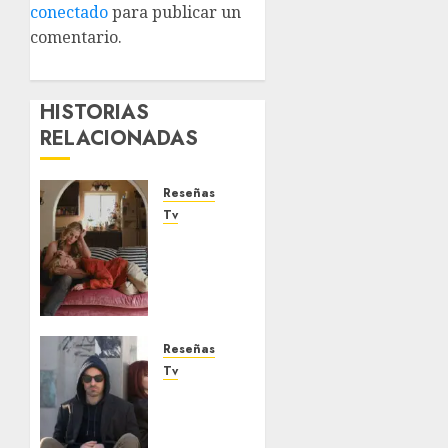
conectado
para publicar un
comentario.
HISTORIAS
RELACIONADAS
Reseñas
Tv
‘Margo
Tiene
Problemas
de
Dinero’:
Nosotros
Reseñas
no
Tv
tendremos
‘Daredevil:
ningún
Born
problema
Again’