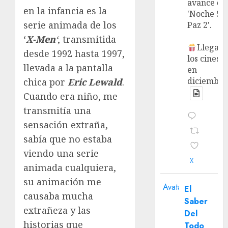
avance de
en la infancia es la
'Noche Si
serie animada de los
Paz 2'.
‘
X-Men
‘
, transmitida
Llega a
desde 1992 hasta 1997,
los cines
llevada a la pantalla
en
diciembre
chica por
Eric Lewald
.
Cuando era niño, me
transmitía una
sensación extraña,
sabía que no estaba
viendo una serie
X
animada cualquiera,
su animación me
Avatar
El
causaba mucha
Saber
extrañeza y las
Del
historias que
Todo