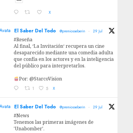
X
Avatar
El Saber Del Todo
@premiosseberin
·
29 Jul
#Reseña
Al final, ‘La Invitación‘ recupera un cine
desaparecido mediante una comedia adulta
que confía en los actores y en la inteligencia
del público para interpretarlos.
Por: @StarcoVision
1
5
X
Avatar
El Saber Del Todo
@premiosseberin
·
29 Jul
#News
Tenemos las primeras imágenes de
'Unabomber'.