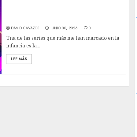
X-Men ´97 (Temporada 2): Una explosiva y
emocionante bomba de tiempo
DAVID CAVAZOS
JUNIO 30, 2026
0
Una de las series que más me han marcado en la
infancia es la...
LEE MÁS