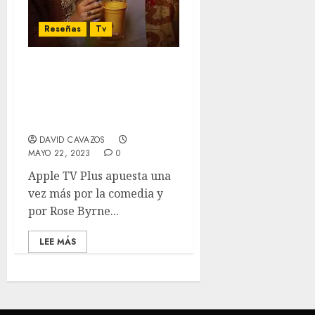
Reseñas
Tv
‘Platonic’ T1 Review –
Seth Rogen y Rose Byrne
unen fuerzas una vez
más.
DAVID CAVAZOS
MAYO 22, 2023
0
Apple TV Plus apuesta una
vez más por la comedia y
por Rose Byrne...
LEE MÁS