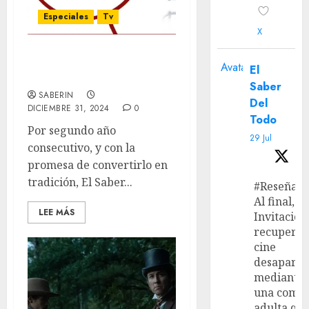
Especiales
Tv
X
Las mejores series y
Avatar
El
miniseries del 2024
Saber
SABERIN
Del
DICIEMBRE 31, 2024
0
Todo
Por segundo año
29 Jul
consecutivo, y con la
promesa de convertirlo en
tradición, El Saber...
#Reseña
Al final, ‘L
LEE MÁS
Invitación
recupera 
cine
desaparec
mediante
una come
adulta qu