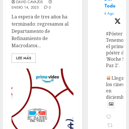
DAVID CAVAZOS
Todo
ENERO 14, 2025
0
4 Ago
La espera de tres años ha
terminado: regresamos al
Departamento de
#Póster
Refinamiento de
Tenemos
Macrodatos...
el primer
póster de
LEE MÁS
'Noche Si
Paz 2'.
Llega a
los cines
en
diciembre