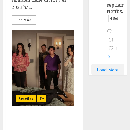
también tiene un fin y el
septiembr
2023 ha...
Netflix.
4
LEE MÁS
1
X
Load More
Reseñas
Tv
The Afterparty T2
Review- La torna boda