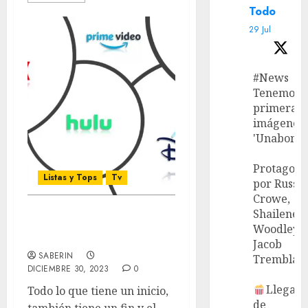
Todo
29 Jul
#News
Tenemos l
primeras
imágenes 
'Unabombe
Protagoni
Listas y Tops
Tv
por Russel
Crowe,
Shailene
Las mejores series y
Woodley 
miniseries del 2023
Jacob
SABERIN
Tremblay.
DICIEMBRE 30, 2023
0
Llega el
Todo lo que tiene un inicio,
de