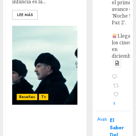
infancia es la...
el primer
avance de
LEE MÁS
'Noche Si
Paz 2'.
Llega a
los cines
en
diciembre
Reseñas
Tv
X
Severance T2 – El regreso
Avatar
El
a Lumon: Más oscuro,
Saber
más retorcido
Del