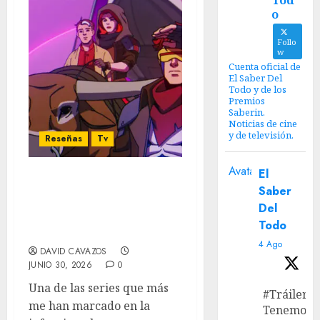
Tod
o
Follo
w
Cuenta oficial de
El Saber Del
Todo y de los
Premios
Saberin.
Noticias de cine
y de televisión.
Reseñas
Tv
Avatar
El
X-Men ´97 (Temporada 2):
Saber
Una explosiva y
Del
emocionante bomba de
Todo
tiempo
4 Ago
DAVID CAVAZOS
JUNIO 30, 2026
0
Una de las series que más
#Tráiler
me han marcado en la
Tenemos