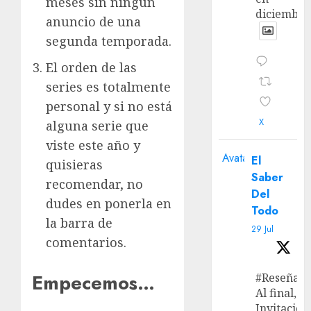
meses sin ningún
diciembre
anuncio de una
segunda temporada.
El orden de las
series es totalmente
personal y si no está
X
alguna serie que
viste este año y
Avatar
El
quisieras
Saber
recomendar, no
Del
dudes en ponerla en
Todo
la barra de
29 Jul
comentarios.
Empecemos…
#Reseña
Al final, ‘L
Invitación