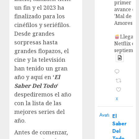
primer
un fin y el 2023 ha
avance de
finalizado para los
'Mal de
Amores'.
cinéfilos y seriéfilos.
Desde grandes
Llega a
sorpresas hasta
Netflix en
septiembr
grandes flopazos, el
cine y la televisión
han tenido un gran
año y aquí en ‘
El
Saber Del Todo
‘
despediremos el año
X
con la lista de las
mejores series del
Avatar
El
año.
Saber
Del
Antes de comenzar,
Todo