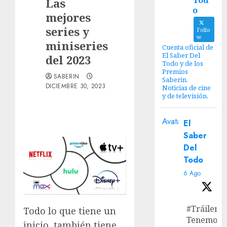
Tod
Las
o
mejores
series y
Follo
w
miniseries
Cuenta oficial de
El Saber Del
del 2023
Todo y de los
Premios
SABERIN
Saberin.
DICIEMBRE 30, 2023
Noticias de cine
y de televisión.
Avatar
El
Saber
Del
Todo
6 Ago
#Tráiler
Todo lo que tiene un
Tenemos e
inicio, también tiene