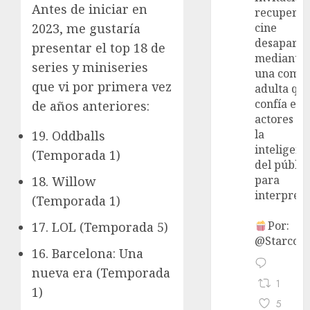
Antes de iniciar en
recupera 
2023, me gustaría
cine
desaparec
presentar el top 18 de
mediante
series y miniseries
una come
que vi por primera vez
adulta qu
confía en 
de años anteriores:
actores y 
la
19. Oddballs
inteligenc
(Temporada 1)
del públic
para
18. Willow
interpreta
(Temporada 1)
Por:
17. LOL (Temporada 5)
@StarcoVi
16. Barcelona: Una
nueva era (Temporada
1
1)
5