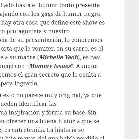
fiado hasta el humor tonto presente
cajando con los gags de humor negro
 hay otra cosa que define este show es
tro protagonista y nuestro
ncia de su presentación, lo conocemos
rta que le vomiten en su carro, es el
ne a su madre (
Michelle Yeoh
), es casi
onaje con “
Mommy Issues
“. Aunque
emos el gran secreto que le oculta a
 para lograrlo.
a esto no parece muy original, ya que
ueden identificar las
oma inspiración y forma su base. Sin
n ofrecer una buena historia que se
, es entretenida. La historia se
u hijo mayor, del que había perdido el