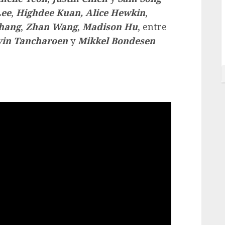
Lee
,
Highdee
Kuan,
Alice
Hewkin
,
Zhang
,
Zhan Wang
,
Madison Hu
, entre
vin
Tancharoen
y
Mikkel
Bondesen