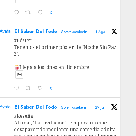
X
Avatar
El Saber Del Todo
@premiosseberin
·
4 Ago
#Póster
Tenemos el primer póster de 'Noche Sin Paz
2'.
Llega a los cines en diciembre.
X
Avatar
El Saber Del Todo
@premiosseberin
·
29 Jul
#Reseña
Al final, ‘La Invitación‘ recupera un cine
desaparecido mediante una comedia adulta