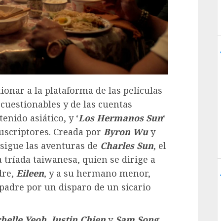
ionar a la plataforma de las películas
 cuestionables y de las cuentas
enido asiático, y ‘
Los Hermanos Sun
‘
suscriptores. Creada por
Byron Wu
y
 sigue las aventuras de
Charles Sun
, el
tríada taiwanesa, quien se dirige a
dre,
Eileen
, y a su hermano menor,
 padre por un disparo de un sicario
helle Yeoh
,
Justin Chien
y
Sam Song