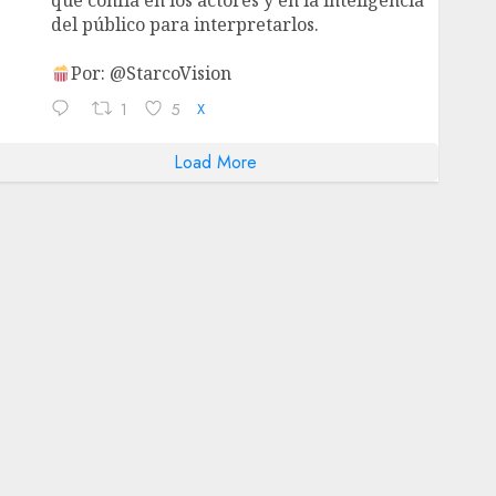
que confía en los actores y en la inteligencia
del público para interpretarlos.
Por: @StarcoVision
1
5
X
Load More