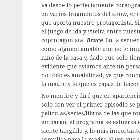
va desde lo perfectamente coreogra
en varios fragmentos del show, en
que aporta nuestro protagonista. Si
el juego de ida y vuelta entre nues
coprotagonista,
Bruce
. En la secue
como alguien amable que no le impo
niño de la casa y, dado que solo tie
evidente que estamos ante un pers
no todo es amabilidad, ya que conoc
la madre y lo que es capaz de hacer
No mentiré y diré que en aparienci
solo con ver el primer episodio se p
películas/series/libros de las que t
embargo, el programa se esfuerza e
siente tangible y, lo más importante
complica para la madre al ver que s