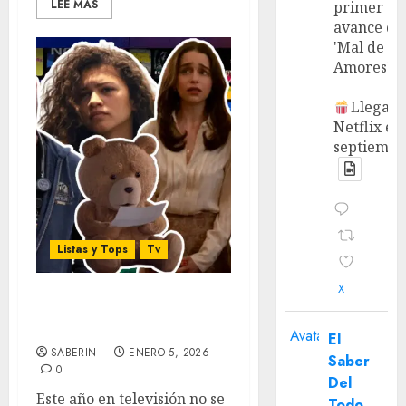
LEE MÁS
primer
avance de
'Mal de
Amores'.
Llega a
Netflix en
septiembr
Listas y Tops
Tv
X
Las 150 series más
esperadas del 2026
Avatar
El
SABERIN
ENERO 5, 2026
Saber
0
Del
Este año en televisión no se
Todo