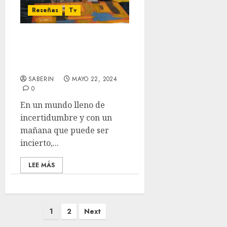
Reseñas
Tv
‘Trying’ Temporada 4 –
Un cálido abrazo en
tiempos de cambio
SABERIN
MAYO 22, 2024
0
En un mundo lleno de
incertidumbre y con un
mañana que puede ser
incierto,...
LEE MÁS
1
2
Next