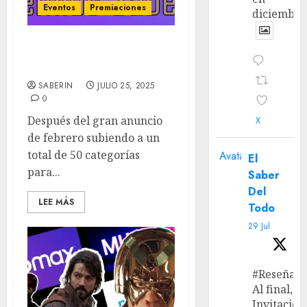
Eventos
Premiaciones
diciembre
‘Premios Saberin’ 2025 –
Las Nominaciones
SABERIN
JULIO 25, 2025
0
Después del gran anuncio
X
de febrero subiendo a un
total de 50 categorías
Avatar
El
para...
Saber
Del
LEE MÁS
Todo
29 Jul
#Reseña
Al final, ‘L
Invitación