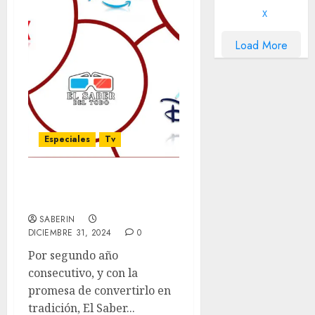
X
Load More
Especiales
Tv
Las mejores series y
miniseries del 2024
SABERIN
DICIEMBRE 31, 2024
0
Por segundo año
consecutivo, y con la
promesa de convertirlo en
tradición, El Saber...