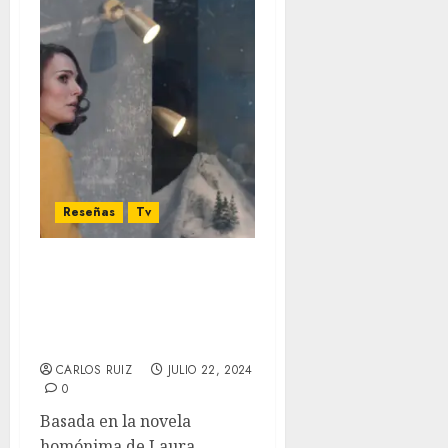
Reseñas
Tv
‘La mujer en el lago’ –
Crónicas de vidas
paralelas en tiempos
turbulentos
CARLOS RUIZ
JULIO 22, 2024
0
Basada en la novela
homónima de Laura