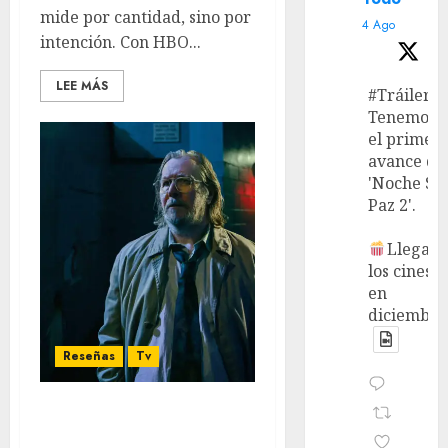
mide por cantidad, sino por
4 Ago
intención. Con HBO...
LEE MÁS
#Tráiler
Tenemos
el primer
avance de
'Noche Si
Paz 2'.
Llega a
los cines
en
diciembre
Reseñas
Tv
‘Slow Horses’ Temporada
5: Estrategias finales en