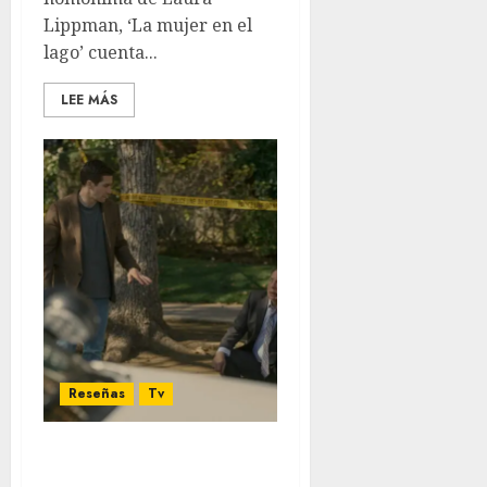
Lippman, ‘La mujer en el
lago’ cuenta...
LEE MÁS
Reseñas
Tv
‘Se presume inocente´ –