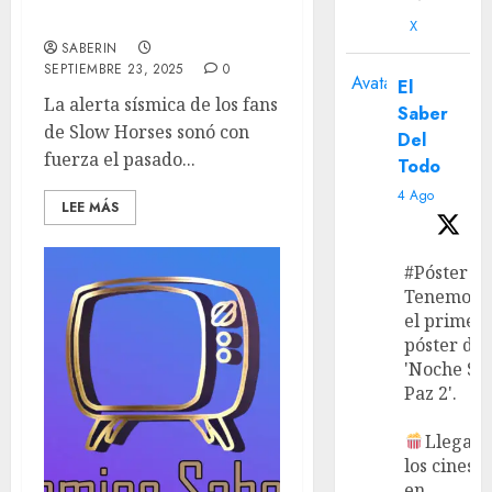
el establo de Will Smith
X
SABERIN
SEPTIEMBRE 23, 2025
0
Avatar
El
La alerta sísmica de los fans
Saber
de Slow Horses sonó con
Del
fuerza el pasado...
Todo
4 Ago
LEE MÁS
#Póster
Tenemos
el primer
póster de
'Noche Si
Paz 2'.
Llega a
los cines
en