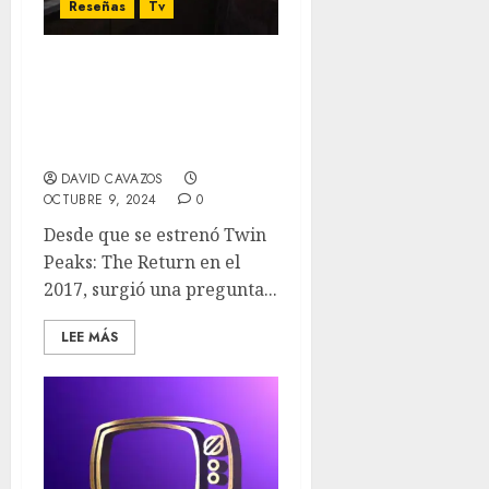
Reseñas
Tv
Disclaimer*: ¿Una gran
miniserie o una
intrigante película de 7
horas?
DAVID CAVAZOS
OCTUBRE 9, 2024
0
Desde que se estrenó Twin
Peaks: The Return en el
2017, surgió una pregunta...
LEE MÁS