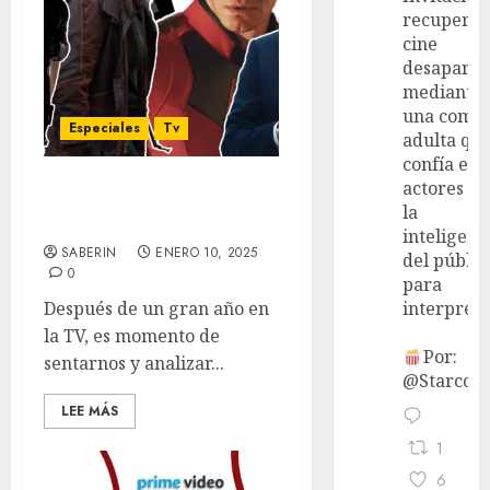
recupera 
cine
desaparec
mediante
una come
Especiales
Tv
adulta qu
confía en 
actores y 
Las 107 series más
la
esperadas del 2025
inteligenc
SABERIN
ENERO 10, 2025
del públic
0
para
Después de un gran año en
interpreta
la TV, es momento de
Por:
sentarnos y analizar...
@StarcoVi
LEE MÁS
1
6