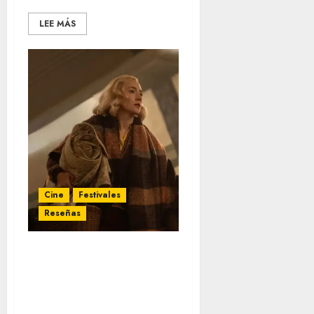
LEE MÁS
Cine
Festivales
Reseñas
‘Blitz’ (BFI London Film
Festival) – un viaje
emocional que nunca
despega