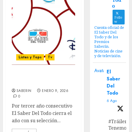
Tod
o
Follo
w
Cuenta oficial de
El Saber Del
Todo y de los
Premios
Saberin.
Noticias de cine
y de televisión.
Listas y Tops
Tv
Avatar
El
Las mejores series y
Saber
miniseries del 2025
Del
SABERIN
ENERO 9, 2026
Todo
0
6 Ago
Por tercer año consecutivo
El Saber Del Todo cierra el
año con su selección...
#Tráiler
Tenemos e