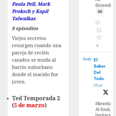
Paula Pell, Mark
diciembre
Proksch y Kapil
Talwalkar.
8 episodios
Viejos secretos
resurgen cuando una
X
pareja de recién
Avatar
casados ​​se muda al
El
Saber
barrio suburbano
Del
donde el marido fue
Todo
joven.
29 Jul
Ted Temporada 2
#Reseña
(
5 de marzo
)
Al final, ‘L
Invitación