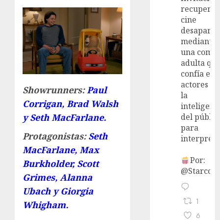
recupera 
cine
desaparec
mediante
una come
adulta qu
confía en 
actores y 
Showrunners:
Paul
la
Corrigan, Brad Walsh
inteligenc
y Seth MacFarlane.
del públic
para
Protagonistas:
Seth
interpreta
MacFarlane, Max
Por:
Burkholder, Scott
@StarcoVi
Grimes, Alanna
Ubach y Giorgia
1
Whigham.
6