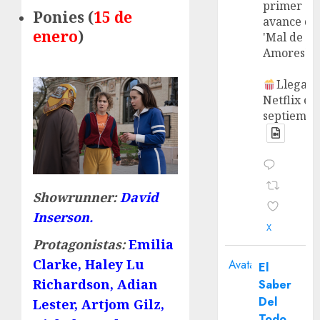
primer
Ponies (
15 de
avance de
enero
)
'Mal de
Amores'.
Llega a
Netflix en
septiembr
Showrunner:
David
Inserson.
X
Protagonistas:
Emilia
Clarke, Haley Lu
Avatar
El
Richardson, Adian
Saber
Del
Lester, Artjom Gilz,
Todo