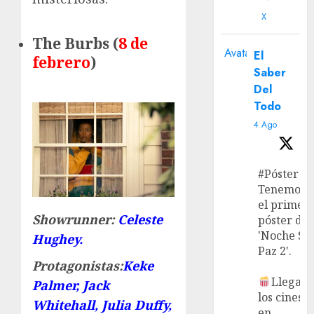
X
The Burbs (
8 de
Avatar
El
febrero
)
Saber
Del
Todo
4 Ago
#Póster
Tenemos
el primer
Showrunner:
Celeste
póster de
'Noche Si
Hughey.
Paz 2'.
Protagonistas:
Keke
Llega a
Palmer, Jack
los cines
Whitehall, Julia Duffy,
en