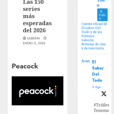
Tod
Las 150
o
series
más
Follo
w
esperadas
Cuenta oficial de
El Saber Del
del 2026
Todo y de los
Premios
SABERIN
Saberin.
ENERO 5, 2026
Noticias de cine
y de televisión.
Avatar
El
Peacock
Saber
Del
Todo
6 Ago
#Tráiler
Tenemos e