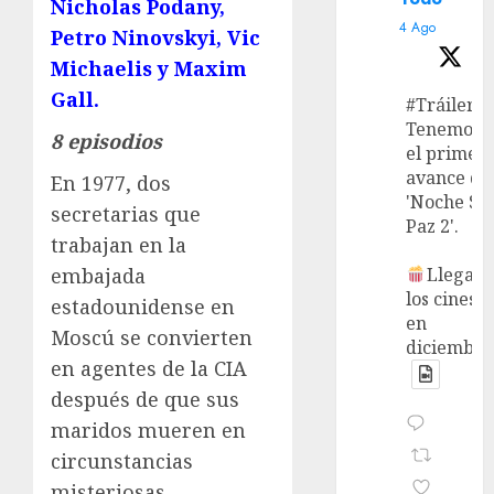
Nicholas Podany,
4 Ago
Petro Ninovskyi, Vic
Michaelis y Maxim
Gall.
#Tráiler
Tenemos
8 episodios
el primer
avance de
En 1977, dos
'Noche Si
secretarias que
Paz 2'.
trabajan en la
embajada
Llega a
los cines
estadounidense en
en
Moscú se convierten
diciembre
en agentes de la CIA
después de que sus
maridos mueren en
circunstancias
misteriosas.