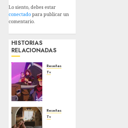
Lo siento, debes estar
conectado
para publicar un
comentario.
HISTORIAS
RELACIONADAS
Reseñas
Tv
X-Men
´97
(Temporada
2): Una
explosiva
y
Reseñas
emocionante
Tv
bomba
‘Margo