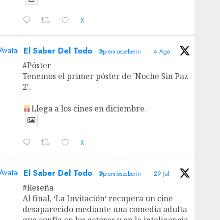
X
Avatar
El Saber Del Todo
@premiosseberin
·
4 Ago
#Póster
Tenemos el primer póster de 'Noche Sin Paz
2'.
Llega a los cines en diciembre.
X
Avatar
El Saber Del Todo
@premiosseberin
·
29 Jul
#Reseña
Al final, ‘La Invitación‘ recupera un cine
desaparecido mediante una comedia adulta