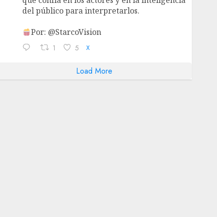
que confía en los actores y en la inteligencia
del público para interpretarlos.
Por: @StarcoVision
1
5
X
Load More