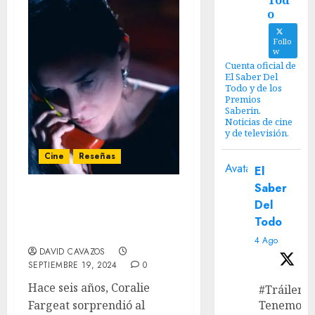
Tod
o
Follo
w
Cuenta oficial de
El Saber Del
Todo y de los
Premios
Saberin.
Noticias de cine
y de televisión.
Cine
Reseñas
Avatar
El
Saber
‘La Sustancia’ – Una
Del
transformación que
Todo
nunca olvidarás
4 Ago
DAVID CAVAZOS
SEPTIEMBRE 19, 2024
0
Hace seis años, Coralie
#Tráiler
Fargeat sorprendió al
Tenemos