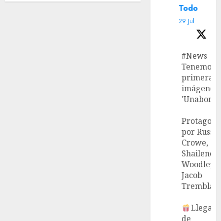
Todo
29 Jul
#News
Tenemos l
primeras
imágenes 
'Unabombe
Protagoni
por Russel
Crowe,
Shailene
Woodley 
Jacob
Tremblay.
Llega el
de