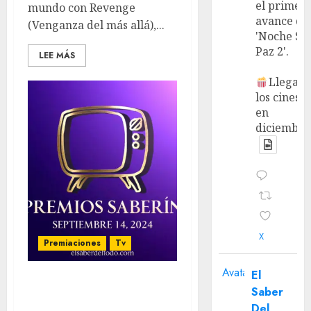
el primer
mundo con Revenge
avance de
(Venganza del más allá),...
'Noche Si
Paz 2'.
LEE MÁS
Llega a
los cines
en
diciembre
X
Premiaciones
Tv
Avatar
El
‘Premios Saberin’ 2024 –
Saber
Los Ganadores
Del