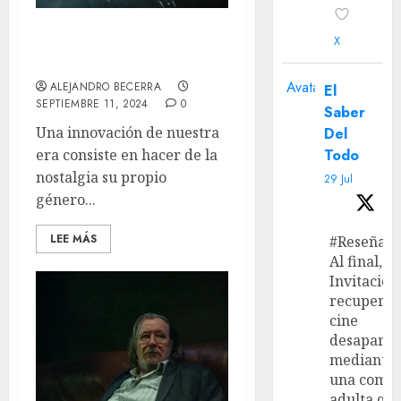
X
‘Alien: Romulus’ – otra
víctima de la nostalgia
Avatar
ALEJANDRO BECERRA
El
SEPTIEMBRE 11, 2024
0
Saber
Una innovación de nuestra
Del
Todo
era consiste en hacer de la
nostalgia su propio
29 Jul
género...
LEE MÁS
#Reseña
Al final, ‘L
Invitación
recupera 
cine
desaparec
mediante
una come
adulta qu