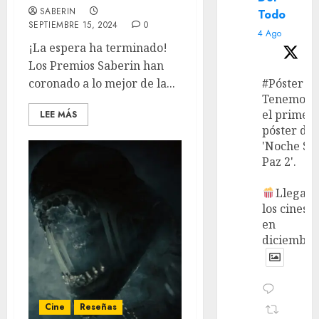
SABERIN
Todo
SEPTIEMBRE 15, 2024
0
4 Ago
¡La espera ha terminado!
Los Premios Saberin han
#Póster
coronado a lo mejor de la...
Tenemos
el primer
LEE MÁS
póster de
'Noche Si
Paz 2'.
Llega a
los cines
en
diciembre
Cine
Reseñas