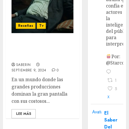
confía en 
actores y 
la
inteligenc
Reseñas
Tv
del públic
para
interpreta
‘Slow Horses’ T4 – Una
explosiva y catártica
Por:
temporada
@StarcoVi
SABERIN
SEPTIEMBRE 9, 2024
0
En un mundo donde las
1
grandes producciones
5
dominan la gran pantalla
X
con sus costosos...
Avatar
El
LEE MÁS
Saber
Del