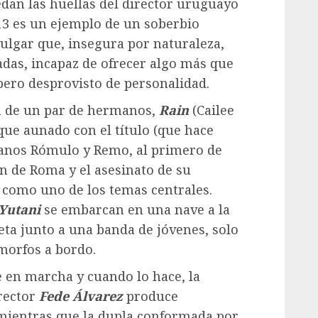
edan las huellas del director uruguayo
13 es un ejemplo de un soberbio
 vulgar que, insegura por naturaleza,
adas, incapaz de ofrecer algo más que
ero desprovisto de personalidad.
ia de un par de hermanos,
Rain
(Cailee
que aunado con el título (que hace
manos Rómulo y Remo, al primero de
ón de Roma y el asesinato de su
 como uno de los temas centrales.
Yutani
se embarcan en una nave a la
eta junto a una banda de jóvenes, solo
morfos a bordo.
 en marcha y cuando lo hace, la
irector
Fede Álvarez
produce
 mientras que la dupla conformada por