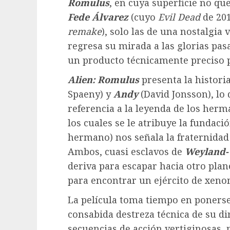
Romulus
, en cuya superficie no qu
Fede Álvarez
(cuyo
Evil Dead
de 20
remake
), solo las de una nostalgia
regresa su mirada a las glorias pas
un producto técnicamente preciso p
Alien: Romulus
presenta la histor
Spaeny) y
Andy
(David Jonsson), lo 
referencia a la leyenda de los her
los cuales se le atribuye la fundaci
hermano) nos señala la fraternidad
Ambos, cuasi esclavos de
Weyland-
deriva para escapar hacia otro plan
para encontrar un ejército de xeno
La película toma tiempo en ponerse
consabida destreza técnica de su d
secuencias de acción vertiginosas,