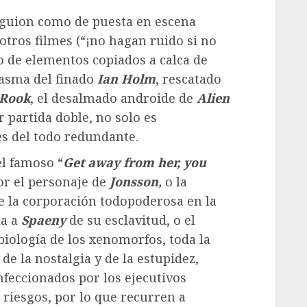
guion como de puesta en escena
otros filmes (“¡no hagan ruido si no
o de elementos copiados a calca de
ntasma del finado
Ian Holm
, rescatado
Rook
, el desalmado androide de
Alien
r partida doble, no solo es
s del todo redundante.
el famoso “
Get away from her, you
or el personaje de
Jonsson,
o la
de la corporación todopoderosa en la
ma a
Spaeny
de su esclavitud, o el
biología de los xenomorfos, toda la
 de la nostalgia y de la estupidez,
eccionados por los ejecutivos
 riesgos, por lo que recurren a