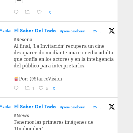
X
Avatar
El Saber Del Todo
@premiosseberin
·
29 Jul
#Reseña
Al final, ‘La Invitación‘ recupera un cine
desaparecido mediante una comedia adulta
que confía en los actores y en la inteligencia
del público para interpretarlos.
Por: @StarcoVision
1
5
X
Avatar
El Saber Del Todo
@premiosseberin
·
29 Jul
#News
Tenemos las primeras imágenes de
'Unabomber'.