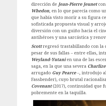
dirección de
Jean-Pierre Jeunet
con
Whedon
, en lo que parecía como un
que había visto morir a su figura c
sofisticada propuesta visual y arro
diversión con un guiño hacia el cin
antihéroes y una sarcástica y reno
Scott
regresó trastabillando con la
pesar de sus fallas – entre ellas, i
Weyland-Yutani
en una de las esce
saga, en la que una severa
Charliz
arrugado
Guy Pearce
–, introdujo 
Fassbender), cuyo brutal racionali
Covenant
(2017), continuidad que fu
pobremente en la taquilla.