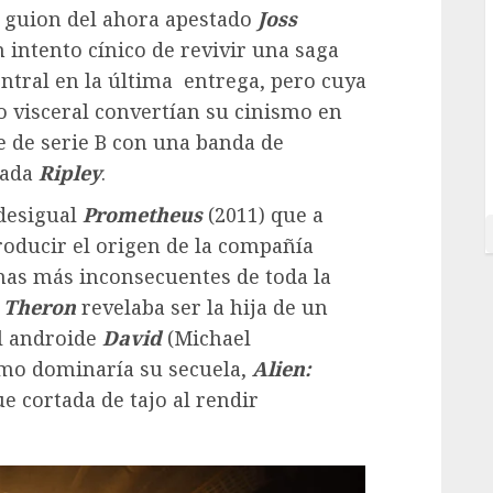
 guion del ahora apestado
Joss
 intento cínico de revivir una saga
entral en la última entrega, pero cuya
jo visceral convertían su cinismo en
e de serie B con una banda de
vada
Ripley
.
 desigual
Prometheus
(2011) que a
ntroducir el origen de la compañía
nas más inconsecuentes de toda la
e Theron
revelaba ser la hija de un
al androide
David
(Michael
smo dominaría su secuela,
Alien:
e cortada de tajo al rendir