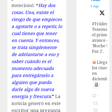
mencionó:
“
Hay dos
4 Ago
cosas. Una, existe el
riesgo de que empieces
#Tráiler
a agotarte o a repetir, lo
Tenemos
cual tienes que tener
el primer
en cuenta. Y entonces,
avance de
'Noche Si
se trata simplemente
Paz 2'.
de adelantarse a eso y
saber cuándo es el
Llega a
los cines
momento adecuado
en
para entregárselo a
diciembre
alguien que pueda
darle algo de nueva
energía y frescura.
”
La
noticia generó en este
escritor una pregunta