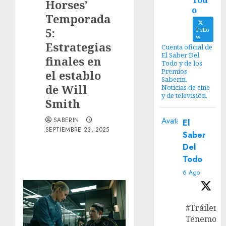
Tod
Horses’
o
Temporada
5:
Follo
w
Estrategias
Cuenta oficial de
El Saber Del
finales en
Todo y de los
Premios
el establo
Saberin.
de Will
Noticias de cine
y de televisión.
Smith
Avatar
SABERIN
El
SEPTIEMBRE 23, 2025
Saber
Del
Todo
6 Ago
#Tráiler
Tenemos e