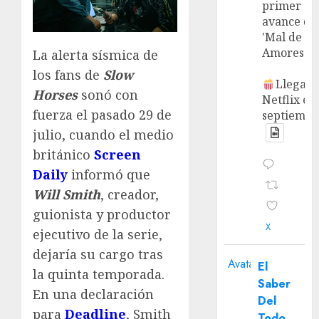
primer
avance de
'Mal de
Amores'.
La alerta sísmica de
los fans de
Slow
Llega a
Horses
sonó con
Netflix en
fuerza el pasado 29 de
septiembr
julio, cuando el medio
británico
Screen
Daily
informó que
Will Smith
, creador,
guionista y productor
X
ejecutivo de la serie,
dejaría su cargo tras
Avatar
El
la quinta temporada.
Saber
En una declaración
Del
para
Deadline
, Smith
Todo