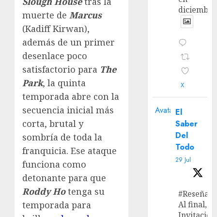
Slough House
tras la
diciembre
muerte de
Marcus
(Kadiff Kirwan),
además de un primer
desenlace poco
satisfactorio para
The
Park
, la quinta
X
temporada abre con la
secuencia inicial más
Avatar
El
corta, brutal y
Saber
Del
sombría de toda la
Todo
franquicia. Ese ataque
29 Jul
funciona como
detonante para que
Roddy Ho
tenga su
#Reseña
temporada para
Al final, ‘L
Invitación