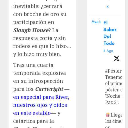
inevitable: ¿cerrará
X
con broche de oro su
Avatar
participación en
El
Saber
Slough House
? La
Del
respuesta corta y sin
Todo
rodeos es que lo hizo…
4 Ago
y lo hizo muy bien.
Tras una cuarta
#Póster
temporada explosiva
Tenemos
en su introspección
el primer
para los
Cartwright
—
póster de
'Noche Si
en especial para River,
Paz 2'.
nuestros ojos y oídos
en este establo
— y
Llega a
catártica para la
los cines
en