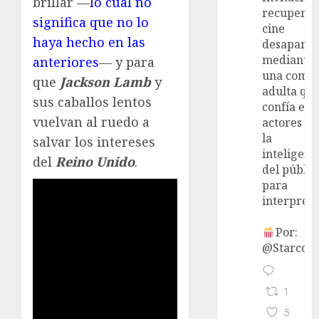
brillar —
lo cual no
recupera 
significa que no lo
cine
haya hecho en las
desaparec
mediante
anteriores
— y para
una come
que
Jackson Lamb
y
adulta qu
sus caballos lentos
confía en 
vuelvan al ruedo a
actores y 
la
salvar los intereses
inteligenc
del
Reino Unido
.
del públic
para
interpreta
Por:
@StarcoVi
1
5