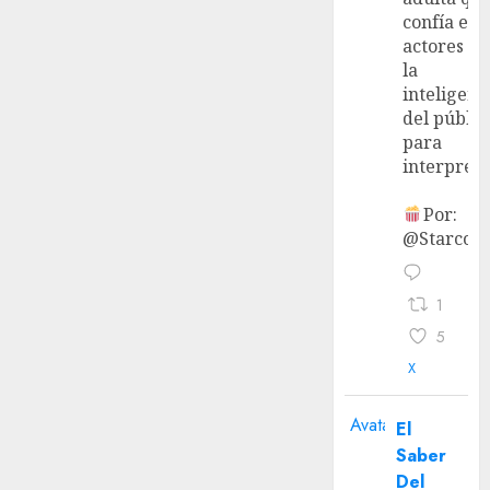
confía en 
actores y 
la
inteligenc
del públic
para
interpreta
Por:
@StarcoVi
1
5
X
Avatar
El
Saber
Del