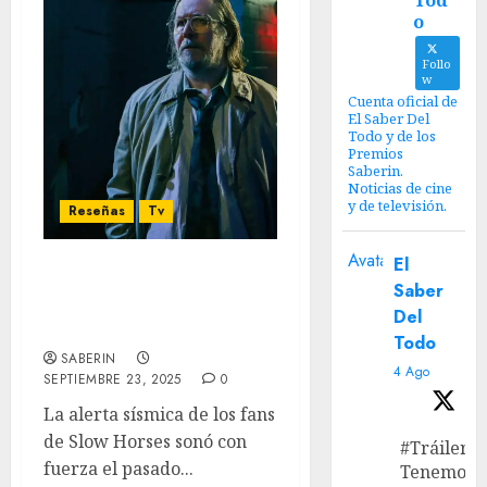
Tod
o
Follo
w
Cuenta oficial de
El Saber Del
Todo y de los
Premios
Saberin.
Noticias de cine
y de televisión.
Reseñas
Tv
Avatar
El
‘Slow Horses’ Temporada
Saber
5: Estrategias finales en
Del
el establo de Will Smith
Todo
SABERIN
4 Ago
SEPTIEMBRE 23, 2025
0
La alerta sísmica de los fans
de Slow Horses sonó con
#Tráiler
fuerza el pasado...
Tenemos