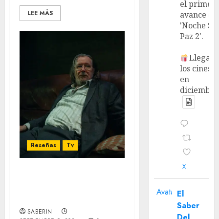
el primer
LEE MÁS
avance de
'Noche Si
Paz 2'.
Llega a
los cines
en
diciembre
Reseñas
Tv
X
‘Slow Horses’ T4 – Una
explosiva y catártica
Avatar
El
temporada
Saber
SABERIN
Del