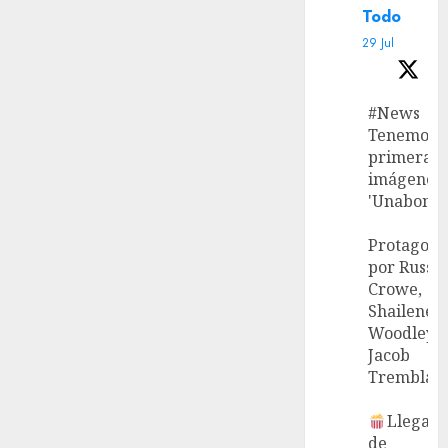
Todo
29 Jul
#News
Tenemos l
primeras
imágenes 
'Unabombe
Protagoni
por Russel
Crowe,
Shailene
Woodley 
Jacob
Tremblay.
Llega el
de