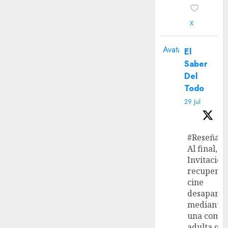
X
Avatar
El
Saber
Del
Todo
29 Jul
#Reseña
Al final, ‘L
Invitación
recupera 
cine
desaparec
mediante
una come
adulta qu