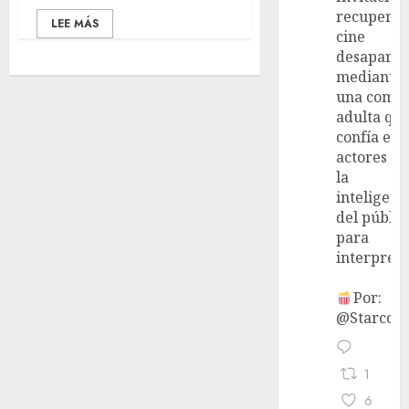
recupera 
LEE MÁS
cine
desaparec
mediante
una come
adulta qu
confía en 
actores y 
la
inteligenc
del públic
para
interpreta
Por:
@StarcoVi
1
6