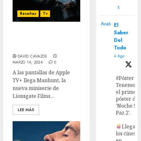
X
Reseñas
Tv
Avatar
El
Saber
‘Manhunt’ – Reseña:
Del
Históricamente
Todo
enganchante
4 Ago
DAVID CAVAZOS
MARZO 14, 2024
0
A las pantallas de Apple
#Póster
TV+ llega Manhunt, la
Tenemos
nueva miniserie de
el primer
Lionsgate Films...
póster de
'Noche Si
LEE MÁS
Paz 2'.
Llega a
los cines
en