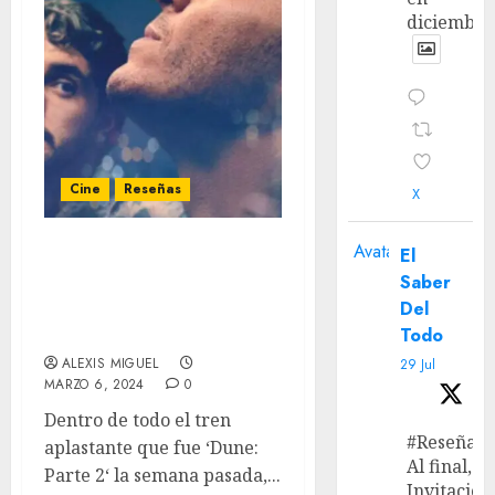
diciembre
Cine
Reseñas
X
Avatar
El
‘Todos Somos Extraños’ –
Saber
Reseña: Un emotivo
Del
retrato del amor y el
Todo
trauma
ALEXIS MIGUEL
29 Jul
MARZO 6, 2024
0
Dentro de todo el tren
#Reseña
aplastante que fue ‘Dune:
Al final, ‘L
Parte 2‘ la semana pasada,...
Invitación