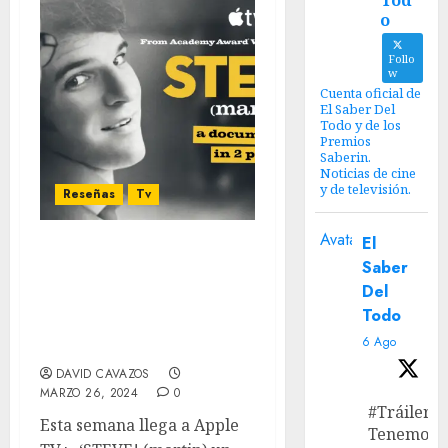
Tod
o
Follo
w
Cuenta oficial de
El Saber Del
Todo y de los
Premios
Saberin.
Noticias de cine
y de televisión.
Reseñas
Tv
Avatar
El
‘STEVE! (martin) un
Saber
documental en 2 partes’ –
Del
Reseña: Una fina
Todo
introspección de una
6 Ago
leyenda de la comedia
DAVID CAVAZOS
MARZO 26, 2024
0
#Tráiler
Esta semana llega a Apple
Tenemos e