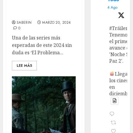
Cuerpos’ T1 – Reseña: Un
4 Ago
enigmático
rompecabezas
SABERIN
MARZO 20, 2024
#Tráiler
0
Tenemos
Una de las series más
el primer
esperadas de este 2024 sin
avance de
duda es ‘El Problema...
'Noche Si
Paz 2'.
LEE MÁS
Llega a
los cines
en
diciembre