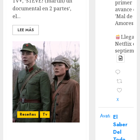
TV+, ‘STEVE! (martin) un
primer
documental en 2 partes‘,
avance de
el...
'Mal de
Amores'.
LEE MÁS
Llega a
Netflix en
septiembr
X
Reseñas
Tv
Avatar
El
Saber
Del
‘El Problema de los 3
Todo