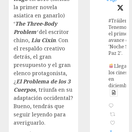
la primer novela
asiatica en ganarlo)
#Tráiler
‘
The Three-Body
Tenemos
Problem
‘
del escritor
el primer
chino,
Liu Cixin
. Con
avance de
'Noche Si
el respaldo creativo
Paz 2'.
detrás, el gran
presupuesto y el gran
Llega a
los cines
elenco protagonista,
en
¿
El Problema de los 3
diciembre
Cuerpos
, triunfa en su
adaptación occidental?
Bueno, tendrás que
seguir leyendo para
averiguarlo.
X