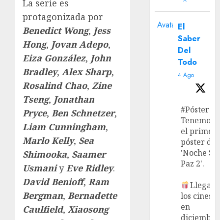
La serie es
protagonizada por
Avatar
El
Benedict
Wong
,
Jess
Saber
Hong
,
Jovan Adepo
,
Del
Eiza González
,
John
Todo
Bradley
,
Alex Sharp
,
4 Ago
Rosalind Chao
,
Zine
Tseng
,
Jonathan
#Póster
Pryce
,
Ben Schnetzer
,
Tenemos
Liam Cunningham
,
el primer
Marlo Kelly
,
Sea
póster de
'Noche Si
Shimooka
,
Saamer
Paz 2'.
Usmani
y
Eve Ridley
.
David Benioff
,
Ram
Llega a
Bergman
,
Bernadette
los cines
en
Caulfield
,
Xiaosong
diciembre