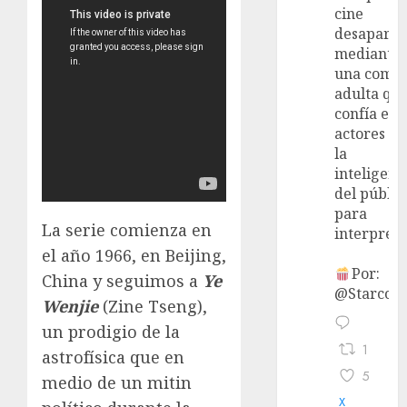
cine
desaparec
mediante
una come
adulta qu
confía en 
actores y 
la
inteligenc
del públic
para
La serie comienza en
interpreta
el año 1966, en Beijing,
Por:
China y seguimos a
Ye
@StarcoVi
Wenjie
(Zine Tseng),
un prodigio de la
1
astrofísica que en
5
medio de un mitin
X