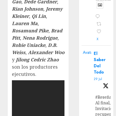
Gao
,
Dede Gardner
,
Rian Johnson
,
Jeremy
Kleiner
,
Qi Lin
,
Lauren Ma
,
Rosamund Pike
,
Brad
Pitt
,
Nena Rodrigue
,
X
Robie Uniacke
,
D.B.
Weiss
,
Alexander Woo
Avatar
El
y
Jilong Cedric
Zhao
Saber
Del
son los productores
Todo
ejecutivos.
29 Jul
#Reseña
Al final, ‘L
Invitación
recupera 