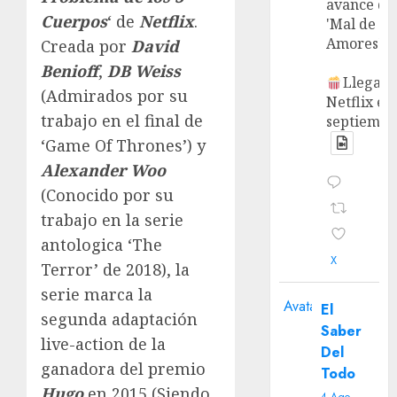
avance de
Cuerpos
‘ de
Netflix
.
'Mal de
Amores'.
Creada por
David
Benioff
,
DB Weiss
Llega a
(Admirados por su
Netflix en
trabajo en el final de
septiembr
‘Game Of Thrones’) y
Alexander Woo
(Conocido por su
trabajo en la serie
antologica ‘The
X
Terror’ de 2018), la
serie marca la
Avatar
El
segunda adaptación
Saber
live-action de la
Del
ganadora del premio
Todo
Hugo
en 2015 (Siendo
4 Ago