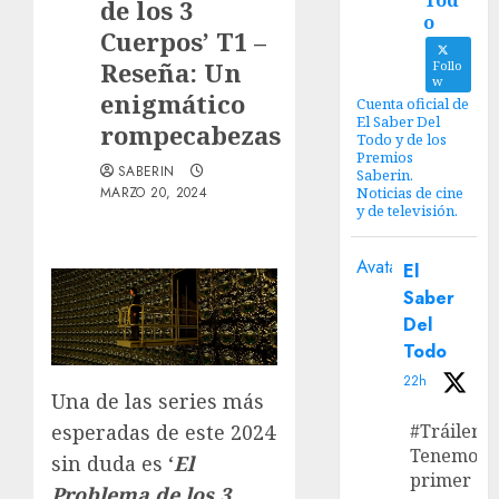
Tod
de los 3
o
Cuerpos’ T1 –
Reseña: Un
Follo
w
enigmático
Cuenta oficial de
El Saber Del
rompecabezas
Todo y de los
Premios
SABERIN
Saberin.
MARZO 20, 2024
Noticias de cine
y de televisión.
Avatar
El
Saber
Del
Todo
22h
Una de las series más
esperadas de este 2024
#Tráiler
Tenemos e
sin duda es ‘
El
primer
Problema de los 3