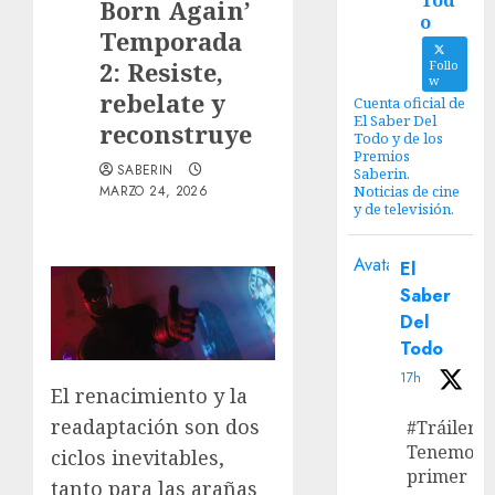
Tod
Born Again’
o
Temporada
2: Resiste,
Follo
w
rebelate y
Cuenta oficial de
El Saber Del
reconstruye
Todo y de los
Premios
SABERIN
Saberin.
MARZO 24, 2026
Noticias de cine
y de televisión.
Avatar
El
Saber
Del
Todo
17h
El renacimiento y la
readaptación son dos
#Tráiler
Tenemos e
ciclos inevitables,
primer
tanto para las arañas