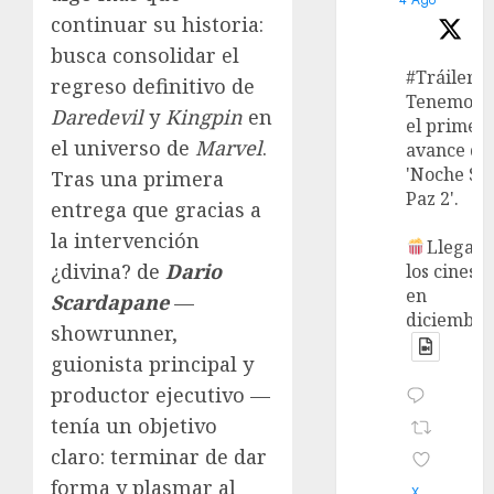
continuar su historia:
busca consolidar el
#Tráiler
regreso definitivo de
Tenemos
Daredevil
y
Kingpin
en
el primer
el universo de
Marvel
.
avance de
'Noche Si
Tras una primera
Paz 2'.
entrega que gracias a
la intervención
Llega a
¿divina? de
Dario
los cines
en
Scardapane
—
diciembre
showrunner,
guionista principal y
productor ejecutivo —
tenía un objetivo
claro: terminar de dar
forma y plasmar al
X