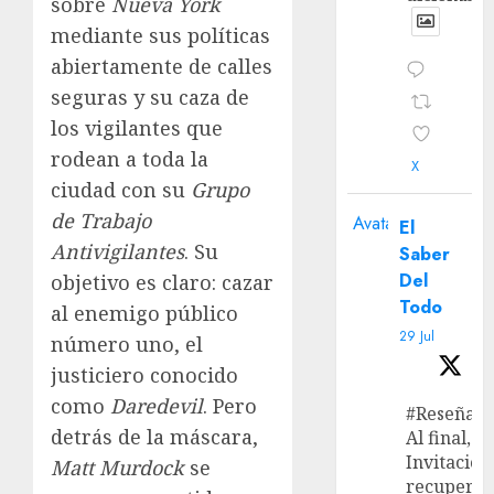
sobre
Nueva York
mediante sus políticas
abiertamente de calles
seguras y su caza de
los vigilantes que
rodean a toda la
X
ciudad con su
Grupo
de Trabajo
Avatar
El
Antivigilantes
. Su
Saber
Del
objetivo es claro: cazar
Todo
al enemigo público
29 Jul
número uno, el
justiciero conocido
como
Daredevil
. Pero
#Reseña
detrás de la máscara,
Al final, ‘L
Invitación
Matt Murdock
se
recupera 