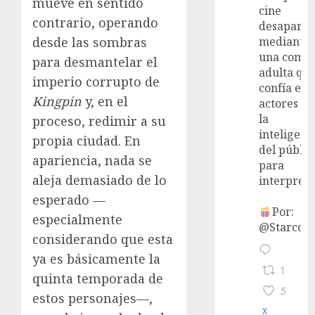
mueve en sentido
cine
contrario, operando
desaparec
desde las sombras
mediante
una come
para desmantelar el
adulta qu
imperio corrupto de
confía en 
Kingpin
y, en el
actores y 
la
proceso, redimir a su
inteligenc
propia ciudad. En
del públic
apariencia, nada se
para
aleja demasiado de lo
interpreta
esperado —
Por:
especialmente
@StarcoVi
considerando que esta
ya es básicamente la
1
quinta temporada de
5
estos personajes—,
X