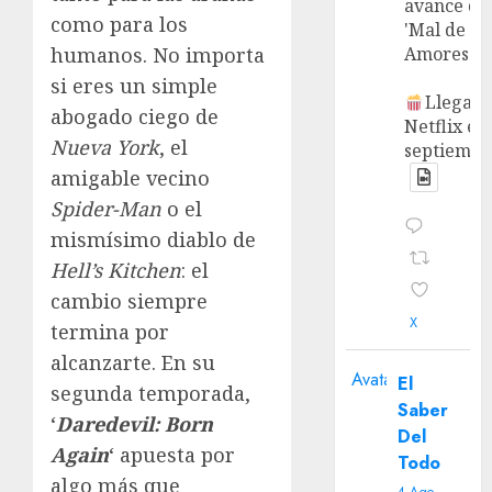
avance de
como para los
'Mal de
Amores'.
humanos. No importa
si eres un simple
Llega a
abogado ciego de
Netflix en
Nueva York
, el
septiembr
amigable vecino
Spider-Man
o el
mismísimo diablo de
Hell’s Kitchen
: el
cambio siempre
X
termina por
alcanzarte. En su
Avatar
El
segunda temporada,
Saber
‘
Daredevil: Born
Del
Again
‘ apuesta por
Todo
algo más que
4 Ago