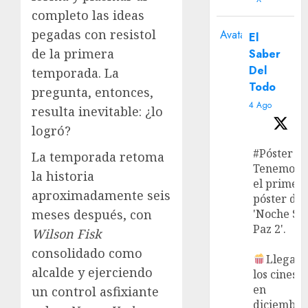
completo las ideas
pegadas con resistol
Avatar
El
de la primera
Saber
Del
temporada. La
Todo
pregunta, entonces,
4 Ago
resulta inevitable: ¿lo
logró?
#Póster
La temporada retoma
Tenemos
la historia
el primer
aproximadamente seis
póster de
'Noche Si
meses después, con
Paz 2'.
Wilson Fisk
consolidado como
Llega a
alcalde y ejerciendo
los cines
en
un control asfixiante
diciembre