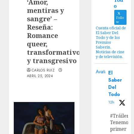
Tod
‘Amor,
o
mentiras y
sangre’ –
Follo
w
Reseña:
Cuenta oficial de
El Saber Del
Romance
Todo y de los
queer,
Premios
Saberin.
transformativo
Noticias de cine
y de televisión.
y transgresivo
CARLOS RUIZ
Avatar
El
ABRIL 25, 2024
Saber
Del
Todo
12h
#Tráiler
Tenemos e
primer