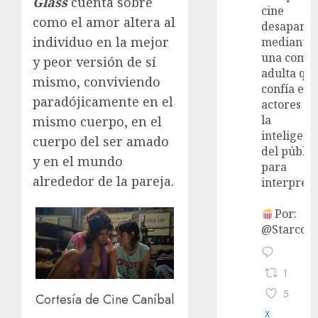
Glass
cuenta sobre
cine
como el amor altera al
desaparec
individuo en la mejor
mediante
una come
y peor versión de sí
adulta qu
mismo, conviviendo
confía en 
paradójicamente en el
actores y 
la
mismo cuerpo, en el
inteligenc
cuerpo del ser amado
del públic
y en el mundo
para
alrededor de la pareja.
interpreta
Por:
@StarcoVi
1
5
Cortesía de Cine Caníbal
X