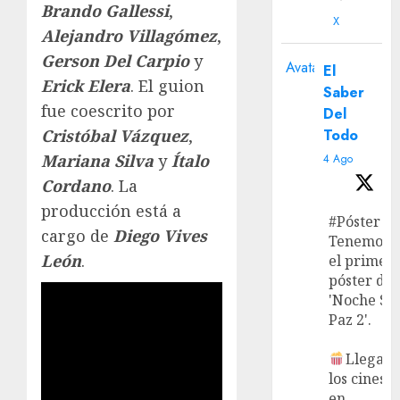
Brando Gallessi
,
X
Alejandro Villagómez
,
Gerson Del Carpio
y
Avatar
El
Erick Elera
. El guion
Saber
fue coescrito por
Del
Todo
Cristóbal Vázquez
,
Mariana Silva
y
Ítalo
4 Ago
Cordano
. La
producción está a
#Póster
cargo de
Diego Vives
Tenemos
León
.
el primer
póster de
'Noche Si
Paz 2'.
Llega a
los cines
en