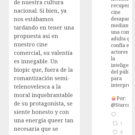
de nuestra cultura
recupera 
nacional. Si bien, ya
cine
nos estábamos
desaparec
mediante
tardando en tener una
una come
propuesta así en
adulta qu
nuestro cine
confía en 
actores y 
comercial, su valentía
la
es innegable. Un
inteligenc
biopic que, fuera de la
del públic
romantización semi-
para
interpreta
telenovelesca a la
moral inquebrantable
Por:
de su protagonista, se
@StarcoVi
siente honesto y con
una energía queer tan
1
necesaria que se
5