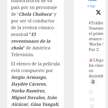
humorísticos de su
4 Ago
país por su personaje
de ‘
Chola Chabuca
‘ y
por ser el conductor
#Tráiler
de la revista cómico-
Tenemos
el primer
musical “
El
avance de
reventonazo de la
'Noche Si
chola
” de América
Paz 2'.
Televisión.
Llega a
El elenco de la película
los cines
está compuesto por
en
diciembre
Sergio Armasgo
,
Haydée Cáceres
,
Norka Ramírez
,
Miguel Davalos
,
Izán
Alcázar
,
Gina Yangali
,