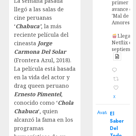
La semana pasada
primer
llegó a las salas de
avance de
'Mal de
cine peruanas
Amores'.
‘
Chabuca’
, la más
reciente película del
Llega a
Netflix en
cineasta
Jorge
septiembr
Carmona Del Solar
(Frontera Azul, 2018).
La película está basada
en la vida del actor y
drag queen peruano
Ernesto Pimentel
,
X
conocido como ‘
Chola
Chabuca
‘, quien
Avatar
El
alcanzó la fama en los
Saber
programas
Del
Todo