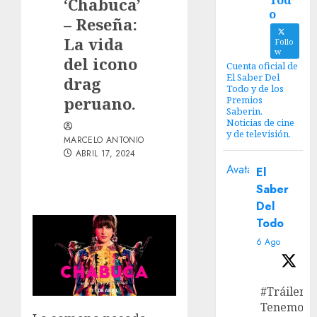
Tod
‘Chabuca’
o
– Reseña:
La vida
Follo
w
del icono
Cuenta oficial de
El Saber Del
drag
Todo y de los
peruano.
Premios
Saberin.
Noticias de cine
y de televisión.
MARCELO ANTONIO
ABRIL 17, 2024
Avatar
El
Saber
Del
Todo
6 Ago
#Tráiler
Tenemos e