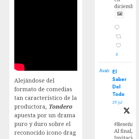
diciembre
X
Avatar
El
Saber
Alejándose del
Del
formato de comedias
Todo
tan característico de la
29 Jul
productora,
Tondero
apuesta por un drama
puro y duro sobre el
#Reseña
Al final, ‘L
reconocido icono drag
Invitación