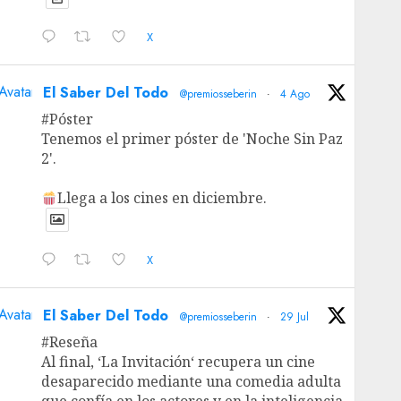
X
Avatar
El Saber Del Todo
@premiosseberin
·
4 Ago
#Póster
Tenemos el primer póster de 'Noche Sin Paz
2'.
Llega a los cines en diciembre.
X
Avatar
El Saber Del Todo
@premiosseberin
·
29 Jul
#Reseña
Al final, ‘La Invitación‘ recupera un cine
desaparecido mediante una comedia adulta