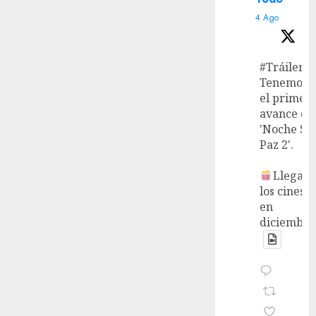
4 Ago
#Tráiler
Tenemos
el primer
avance de
'Noche Si
Paz 2'.
Llega a
los cines
en
diciembre