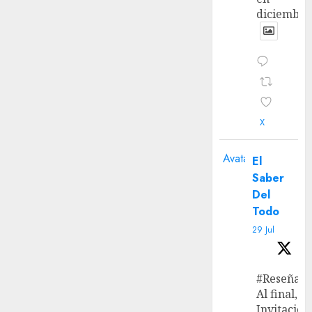
diciembre
X
Avatar
El
Saber
Del
Todo
29 Jul
#Reseña
Al final, ‘L
Invitación