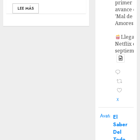
primer
LEE MÁS
avance de
'Mal de
Amores'.
Llega a
Netflix en
septiembr
X
Avatar
El
Saber
Del
Todo