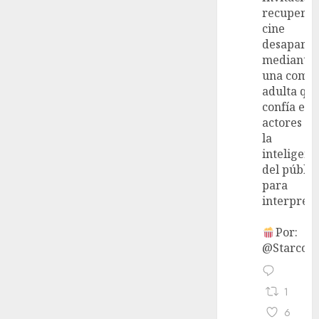
recupera 
cine
desaparec
mediante
una come
adulta qu
confía en 
actores y 
la
inteligenc
del públic
para
interpreta
Por:
@StarcoVi
1
6