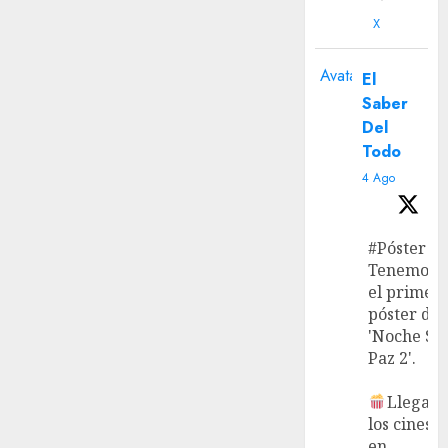
X
Avatar
El
Saber
Del
Todo
4 Ago
#Póster
Tenemos
el primer
póster de
'Noche Si
Paz 2'.
Llega a
los cines
en