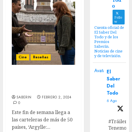
Tod
o
Follo
w
Cuenta oficial de
El Saber Del
Todo y de los
Premios
Saberin.
Noticias de cine
y de televisión.
Cine
Reseñas
Avatar
El
‘Argylle: Agente Secreto’
Saber
– Reseña: Buscando una
Del
identidad perdida
Todo
SABERIN
FEBRERO 2, 2024
6 Ago
0
Este fin de semana llega a
las carteleras de más de 50
#Tráiler
países, ‘Argylle:...
Tenemos e