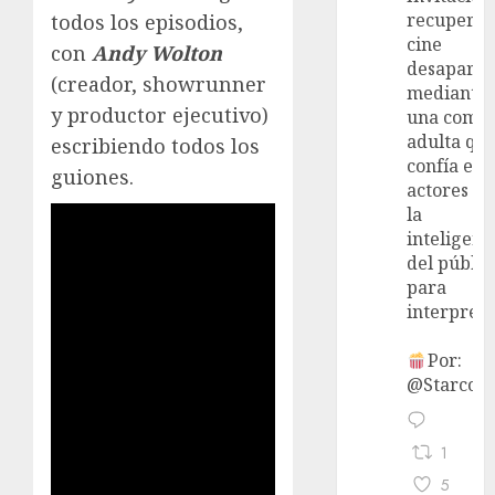
recupera 
todos los episodios,
cine
con
Andy Wolton
desaparec
(creador, showrunner
mediante
y productor ejecutivo)
una come
adulta qu
escribiendo todos los
confía en 
guiones.
actores y 
la
inteligenc
del públic
para
interpreta
Por:
@StarcoVi
1
5