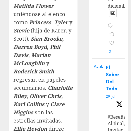
Matilda Flower
diciembre
uniéndose al elenco
como
Princess
,
Tyler
y
Stevie
(hija de Karen y
Scott).
Sian Brooke
,
Darren Boyd
,
Phil
X
Davis
,
Marian
McLoughlin
y
Avatar
El
Roderick Smith
Saber
regresan en papeles
Del
secundarios.
Charlotte
Todo
Riley
,
Oliver Chris
,
29 Jul
Karl Collins
y
Clare
Higgins
son las
#Reseña
estrellas invitadas.
Al final, ‘L
Ellie Heydon
dirige
Invitación