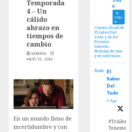
Tod
Temporada
o
4 – Un
cálido
Follo
w
abrazo en
Cuenta oficial de
El Saber Del
tiempos de
Todo y de los
Premios
cambio
Saberin.
Noticias de cine
SABERIN
y de televisión.
MAYO 22, 2024
Avatar
El
Saber
Del
Todo
6 Ago
En un mundo lleno de
#Tráiler
incertidumbre y con
Tenemos e