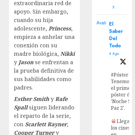
extraordinaria red de
X
apoyo. Sin embargo,
cuando su hija
Avatar
El
adolescente,
Princess
,
Saber
empieza a anhelar una
Del
conexión con su
Todo
madre biológica,
Nikki
4 Ago
y
Jason
se enfrentan a
la prueba definitiva de
#Póster
sus habilidades como
Tenemos
padres.
el primer
póster de
Esther Smith
y
Rafe
'Noche Si
Spall
siguen liderando
Paz 2'.
el reparto de la serie,
Llega a
con
Scarlett Rayner
,
los cines
Cooper Turner
y
en