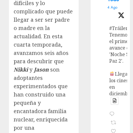
difíciles y lo
4 Ago
complicado que puede
llegar a ser ser padre
o madre en la
#Tráiler
Tenemos
actualidad. En esta
el primer
cuarta temporada,
avance de
avanzamos seis años
'Noche Si
Paz 2'.
para descubrir que
Nikki
y
Jason
son
Llega a
adoptantes
los cines
experimentados que
en
diciembre
han construido una
pequeña y
encantadora familia
nuclear, enriquecida
por una