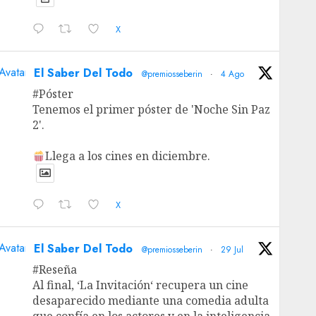
X
Avatar
El Saber Del Todo
@premiosseberin
·
4 Ago
#Póster
Tenemos el primer póster de 'Noche Sin Paz
2'.
Llega a los cines en diciembre.
X
Avatar
El Saber Del Todo
@premiosseberin
·
29 Jul
#Reseña
Al final, ‘La Invitación‘ recupera un cine
desaparecido mediante una comedia adulta