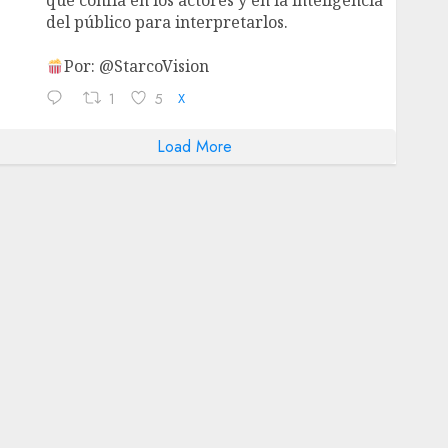
que confía en los actores y en la inteligencia
del público para interpretarlos.
Por: @StarcoVision
1
5
X
Load More