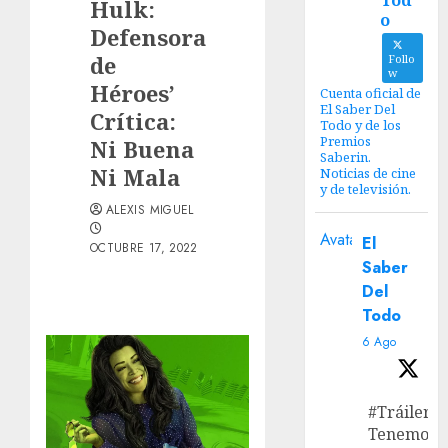
Tod
Hulk:
o
Defensora
de
Follo
w
Héroes’
Cuenta oficial de
El Saber Del
Crítica:
Todo y de los
Premios
Ni Buena
Saberin.
Ni Mala
Noticias de cine
y de televisión.
ALEXIS MIGUEL
Avatar
El
OCTUBRE 17, 2022
Saber
Del
Todo
6 Ago
#Tráiler
Tenemos e