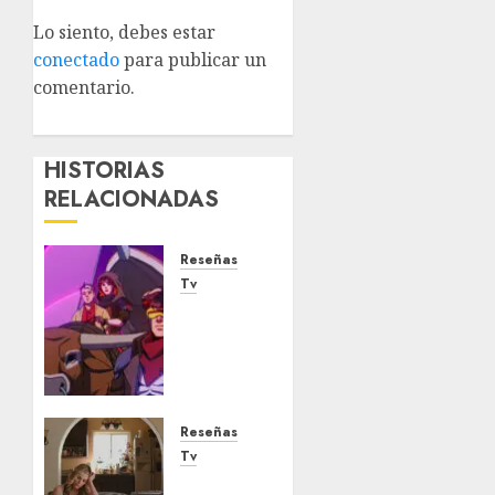
Lo siento, debes estar
conectado
para publicar un
comentario.
HISTORIAS
RELACIONADAS
Reseñas
Tv
X-Men
´97
(Temporada
2): Una
explosiva
y
Reseñas
emocionante
Tv
bomba
‘Margo