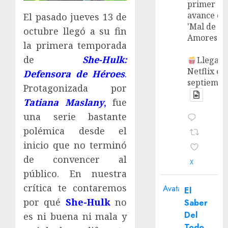
primer
avance de
El pasado jueves 13 de
'Mal de
octubre llegó a su fin
Amores'.
la primera temporada
de
She-Hulk:
Llega a
Netflix en
Defensora de Héroes
.
septiembr
Protagonizada por
Tatiana Maslany
,
fue
una serie bastante
polémica desde el
inicio que no terminó
de convencer al
X
público. En nuestra
crítica te contaremos
Avatar
El
por qué
She-Hulk
no
Saber
Del
es ni buena ni mala y
Todo