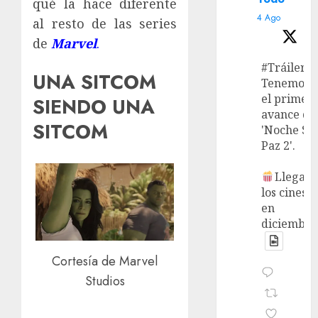
qué la hace diferente
4 Ago
al resto de las series
de
Marvel
.
#Tráiler
UNA SITCOM
Tenemos
el primer
SIENDO UNA
avance de
SITCOM
'Noche Si
Paz 2'.
Llega a
los cines
en
diciembre
Cortesía de Marvel
Studios