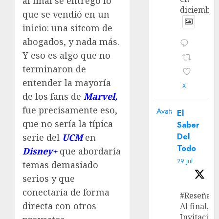
al final se entregó lo
diciembre
que se vendió en un
inicio: una sitcom de
abogados, y nada más.
Y eso es algo que no
terminaron de
entender la mayoría
X
de los fans de
Marvel,
fue precisamente eso,
Avatar
El
que no sería la típica
Saber
Del
serie del
UCM
en
Todo
Disney+
que abordaría
29 Jul
temas demasiado
serios y que
conectaría de forma
#Reseña
directa con otros
Al final, ‘L
Invitación