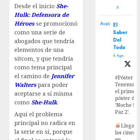
Desde el inicio
She-
X
Hulk: Defensora de
Héroes
se promocionó
Avatar
El
como una serie de
Saber
Del
abogados que tendría
Todo
elementos de una
4 Ago
sitcom, y que tendría
como tema principal
el camino de
Jennifer
#Póster
Walters
para poder
Tenemos
el primer
aceptarse a sí misma
póster de
como
She-Hulk
.
'Noche Si
Paz 2'.
Aquí el problema
principal no radica en
Llega a
la serie en sí, porque
los cines
en