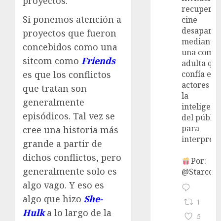
proyectos.
recupera 
Si ponemos atención a
cine
desaparec
proyectos que fueron
mediante
concebidos como una
una come
sitcom como
Friends
adulta qu
es que los conflictos
confía en 
actores y 
que tratan son
la
generalmente
inteligenc
episódicos. Tal vez se
del públic
para
cree una historia más
interpreta
grande a partir de
dichos conflictos, pero
Por:
generalmente solo es
@StarcoVi
algo vago. Y eso es
algo que hizo
She-
1
Hulk
a lo largo de la
5