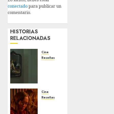
conectado
para publicar un
comentario.
HISTORIAS
RELACIONADAS
Cine
Reseñas
‘La
Invitación’:
la
incomodidad
como
estrella
Cine
del
Reseñas
espectáculo
Festival
AL
JULIO 29,