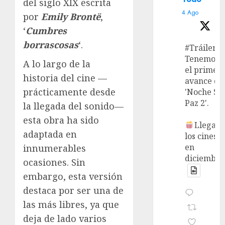
del siglo XIX escrita
4 Ago
por
Emily Brontë
,
‘
Cumbres
borrascosas
‘.
#Tráiler
Tenemos
A lo largo de la
el primer
historia del cine —
avance de
prácticamente desde
'Noche Si
Paz 2'.
la llegada del sonido—
esta obra ha sido
Llega a
adaptada en
los cines
en
innumerables
diciembre
ocasiones. Sin
embargo, esta versión
destaca por ser una de
las más libres, ya que
deja de lado varios