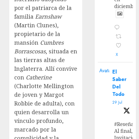
diciembre
por el patriarca de la
familia
Earnshaw
(Martin Clunes),
propietario de la
mansión
Cumbres
Borrascosas
, situada en
X
las tierras altas de
Inglaterra. Allí convive
Avatar
El
con
Catherine
Saber
(Charlotte Mellington
Del
Todo
de joven y Margot
Robbie de adulta), con
29 Jul
quien desarrolla un
vínculo profundo,
#Reseña
marcado por la
Al final, ‘L
complicidad y la
Invitación