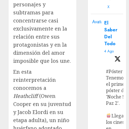
personajes y
X
subtramas para
concentrarse casi
Avatar
El
exclusivamente en la
Saber
relación entre sus
Del
Todo
protagonistas y en la
4 Ago
dimensión del amor
imposible que los une.
#Póster
En esta
Tenemos
reinterpretación
el primer
conocemos a
póster de
Heathcliff
(Owen
'Noche Si
Paz 2'.
Cooper en su juventud
y Jacob Elordi en su
Llega a
etapa adulta), un niño
los cines
huérfano adoptado
en