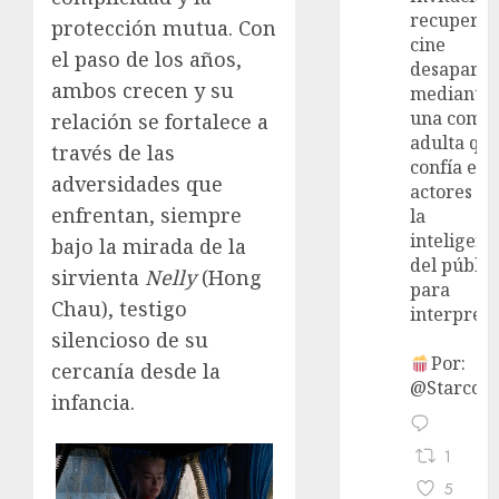
recupera 
protección mutua. Con
cine
el paso de los años,
desaparec
ambos crecen y su
mediante
una come
relación se fortalece a
adulta qu
través de las
confía en 
adversidades que
actores y 
enfrentan, siempre
la
inteligenc
bajo la mirada de la
del públic
sirvienta
Nelly
(Hong
para
Chau), testigo
interpreta
silencioso de su
Por:
cercanía desde la
@StarcoVi
infancia.
1
5