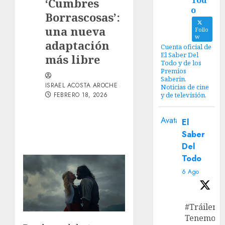
Tod
‘Cumbres
o
Borrascosas’:
una nueva
Follo
w
adaptación
Cuenta oficial de
El Saber Del
más libre
Todo y de los
Premios
Saberin.
ISRAEL ACOSTA AROCHE
Noticias de cine
FEBRERO 18, 2026
y de televisión.
Avatar
El
Saber
Del
Todo
6 Ago
#Tráiler
Tenemos e