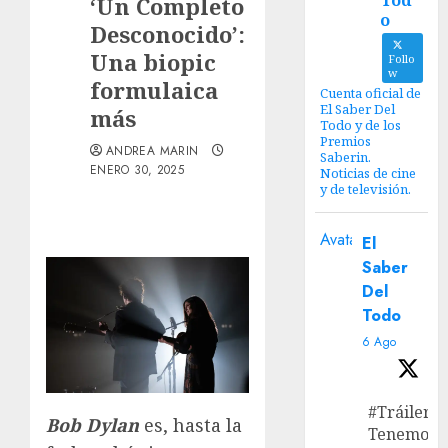
Tod
‘Un Completo
o
Desconocido’:
Una biopic
Follo
w
formulaica
Cuenta oficial de
El Saber Del
más
Todo y de los
Premios
ANDREA MARIN
Saberin.
ENERO 30, 2025
Noticias de cine
y de televisión.
Avatar
El
Saber
Del
Todo
6 Ago
#Tráiler
Bob Dylan
es, hasta la
Tenemos e