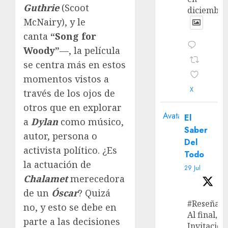
Guthrie
(Scoot
diciembre
McNairy), y le
canta
“Song for
Woody”
—, la película
se centra más en estos
momentos vistos a
X
través de los ojos de
otros que en explorar
Avatar
El
a
Dylan
como músico,
Saber
autor, persona o
Del
activista político. ¿Es
Todo
la actuación de
29 Jul
Chalamet
merecedora
de un
Óscar
? Quizá
#Reseña
no, y esto se debe en
Al final, ‘L
parte a las decisiones
Invitación