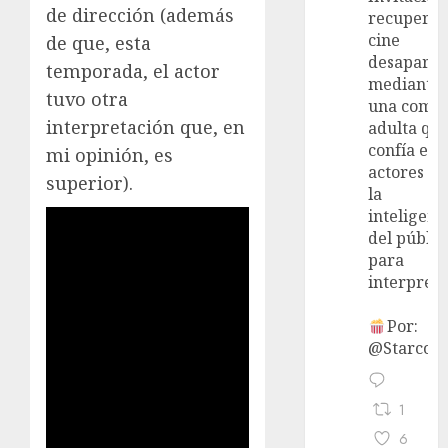
de dirección (además
recupera 
cine
de que, esta
desaparec
temporada, el actor
mediante
tuvo otra
una come
interpretación que, en
adulta qu
confía en 
mi opinión, es
actores y 
superior).
la
inteligenc
del públic
para
interpreta
Por:
@StarcoVi
1
6