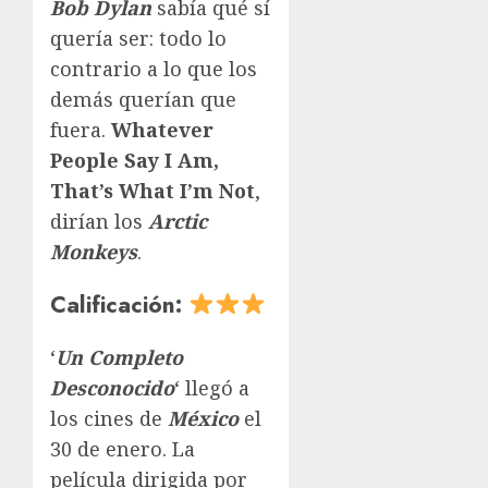
Bob
Dylan
sabía qué sí
quería ser: todo lo
contrario a lo que los
demás querían que
fuera.
Whatever
People Say I Am,
That’s What I’m Not
,
dirían los
Arctic
Monkeys
.
Calificación:
‘
Un Completo
Desconocido
‘ llegó a
los cines de
México
el
30 de enero. La
película
dirigida por