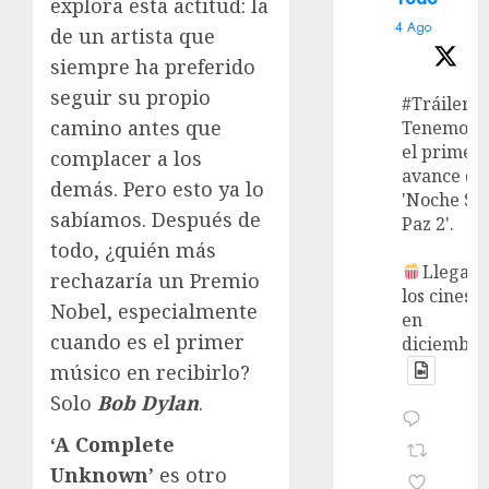
explora esta actitud: la
4 Ago
de un artista que
siempre ha preferido
seguir su propio
#Tráiler
camino antes que
Tenemos
el primer
complacer a los
avance de
demás. Pero esto ya lo
'Noche Si
sabíamos. Después de
Paz 2'.
todo, ¿quién más
Llega a
rechazaría un Premio
los cines
Nobel, especialmente
en
cuando es el primer
diciembre
músico en recibirlo?
Solo
Bob Dylan
.
‘A Complete
Unknown’
es otro