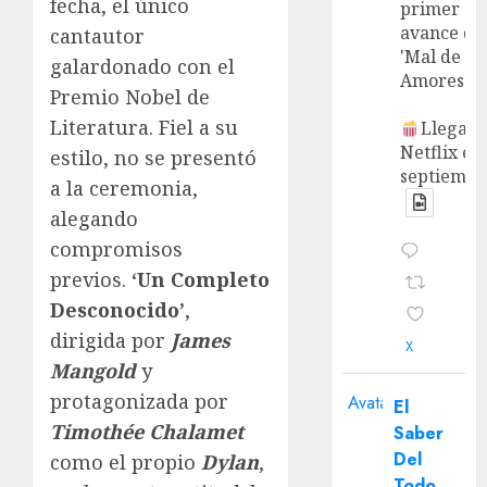
fecha, el único
primer
avance de
cantautor
'Mal de
galardonado con el
Amores'.
Premio Nobel de
Literatura. Fiel a su
Llega a
Netflix en
estilo, no se presentó
septiembr
a la ceremonia,
alegando
compromisos
previos.
‘Un Completo
Desconocido’
,
dirigida por
James
X
Mangold
y
protagonizada por
Avatar
El
Timothée Chalamet
Saber
Del
como el propio
Dylan
,
Todo