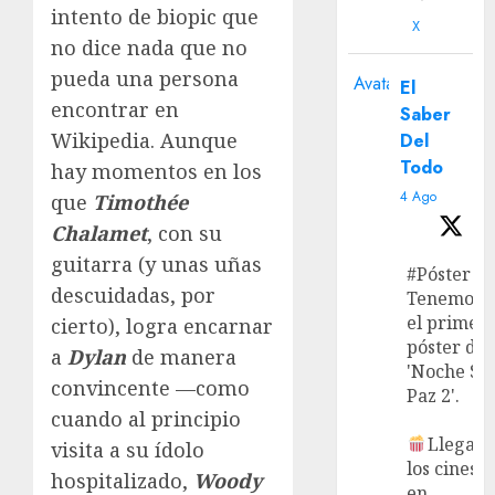
intento de biopic que
X
no dice nada que no
pueda una persona
Avatar
El
encontrar en
Saber
Wikipedia. Aunque
Del
Todo
hay momentos en los
4 Ago
que
Timothée
Chalamet
, con su
guitarra (y unas uñas
#Póster
descuidadas, por
Tenemos
el primer
cierto), logra encarnar
póster de
a
Dylan
de manera
'Noche Si
convincente —como
Paz 2'.
cuando al principio
Llega a
visita a su ídolo
los cines
hospitalizado,
Woody
en