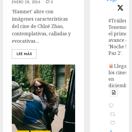
ENERO 28, 2026
0
‘Hamnet’ abre con
imágenes características
#Tráiler
del cine de Chloé Zhao,
Tenemos
el primer
contemplativas, calladas y
avance de
evocativas...
'Noche Si
Paz 2'.
LEE MÁS
Llega a
los cines
en
diciembre
X