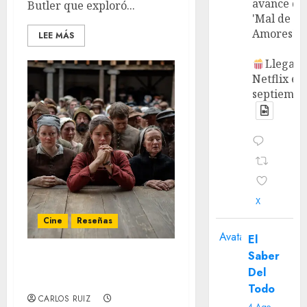
avance de
Butler que exploró...
'Mal de
Amores'.
LEE MÁS
Llega a
Netflix en
septiembr
X
Cine
Reseñas
Avatar
El
Saber
‘Hamnet’: Amor
Del
espiritual
Todo
CARLOS RUIZ
4 Ago