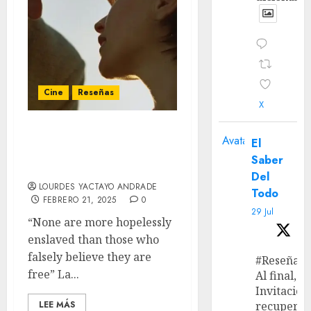
Cine
Reseñas
X
‘The Brutalist’: La
Avatar
El
enfermedad del sueño
Saber
americano
Del
LOURDES YACTAYO ANDRADE
Todo
FEBRERO 21, 2025
0
29 Jul
“None are more hopelessly
enslaved than those who
falsely believe they are
#Reseña
free” La...
Al final, ‘L
Invitación
LEE MÁS
recupera 