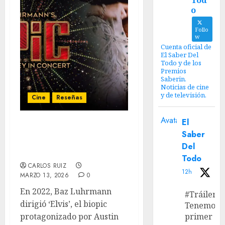
Tod
o
Follo
w
Cuenta oficial de
El Saber Del
Todo y de los
Premios
Saberin.
Noticias de cine
y de televisión.
Cine
Reseñas
Avatar
El
‘EPiC: Elvis Presley en
Saber
Concierto’: Larga vida al
Del
rey
Todo
CARLOS RUIZ
12h
MARZO 13, 2026
0
En 2022, Baz Luhrmann
#Tráiler
dirigió ‘Elvis’, el biopic
Tenemos e
protagonizado por Austin
primer