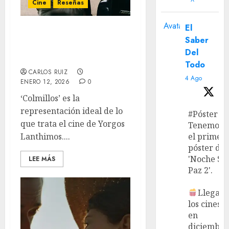
Cine
Reseñas
Avatar
El
‘Bugonia’: La
Saber
degeneración del ser
Del
humano
Todo
CARLOS RUIZ
4 Ago
ENERO 12, 2026
0
‘Colmillos’ es la
representación ideal de lo
#Póster
que trata el cine de Yorgos
Tenemos
el primer
Lanthimos....
póster de
'Noche Si
LEE MÁS
Paz 2'.
Llega a
los cines
en
diciembre