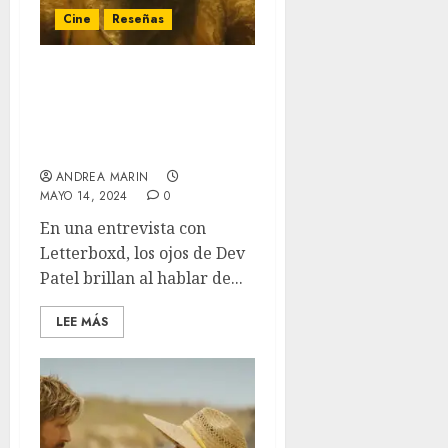
Cine
Reseñas
‘Monkey Man: El
Despertar de la Bestia’ –
Venganza con uñas y
dientes
ANDREA MARIN
MAYO 14, 2024
0
En una entrevista con
Letterboxd, los ojos de Dev
Patel brillan al hablar de...
LEE MÁS