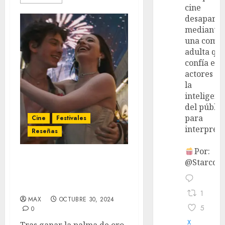
cine
desaparec
mediante
una come
adulta qu
confía en 
actores y 
la
inteligenc
del públic
para
Cine
Festivales
interpreta
Reseñas
Por:
@StarcoVi
‘Anora’ (BFI London Film
Festival) – El costo de la
percepción
1
MAX
OCTUBRE 30, 2024
5
0
X