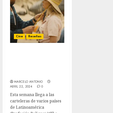
Cine
Reseñas
‘Profesión Peligro’ –
Reseña: Un simpático
espectáculo
hollywoodense que
implora tu atención
MARCELO ANTONIO
ABRIL 22, 2024
0
Esta semana llega a las
carteleras de varios países
de Latinoamérica