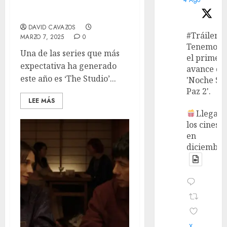
sobre (no) cinéfilos para
cinéfilos.
DAVID CAVAZOS
#Tráiler
MARZO 7, 2025
0
Tenemos
Una de las series que más
el primer
expectativa ha generado
avance de
este año es ‘The Studio’...
'Noche Si
Paz 2'.
LEE MÁS
Llega a
los cines
en
diciembre
X