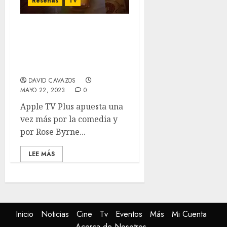
Reseñas
Tv
‘Platonic’ T1 Review –
Seth Rogen y Rose Byrne
unen fuerzas una vez
más.
DAVID CAVAZOS
MAYO 22, 2023
0
Apple TV Plus apuesta una
vez más por la comedia y
por Rose Byrne...
LEE MÁS
Inicio
Noticias
Cine
Tv
Eventos
Más
Mi Cuenta
Acerca de Nosotros