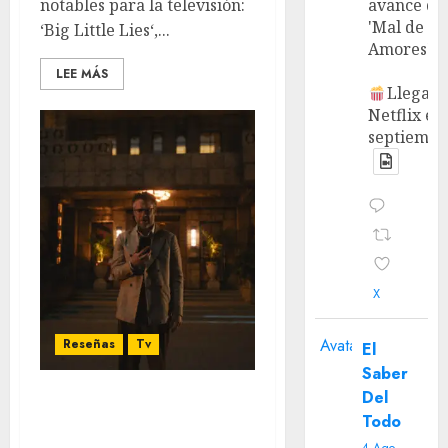
notables para la televisión:
avance de
'Mal de
‘Big Little Lies‘,...
Amores'.
LEE MÁS
Llega a
Netflix en
septiembr
X
Avatar
Reseñas
Tv
El
Saber
Del
‘The Studio’: Seth Rogen
Todo
lidera una hilarante serie
4 Ago