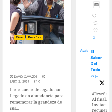
Cine
Reseñas
X
Avatar
El
‘Beverly Hills Cop: Axel F’
Saber
– Un regreso poco
Del
arriesgado pero muy
Todo
efectivo
29 Jul
DAVID CAVAZOS
JULIO 2, 2024
0
Las secuelas de legado han
#Reseña
llegado en abundancia para
Al final, ‘L
rememorar la grandeza de
Invitación
sus...
recupera 