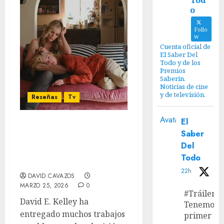
Tod
o
Follo
w
Cuenta oficial de
El Saber Del
Todo y de los
Premios
Saberin.
Noticias de cine
y de televisión.
Reseñas
Tv
Avatar
El
‘Margo Tiene Problemas
Saber
de Dinero’: Nosotros no
Del
tendremos ningún
Todo
problema en disfrutarla
22h
DAVID CAVAZOS
MARZO 25, 2026
0
#Tráiler
David E. Kelley ha
Tenemos e
entregado muchos trabajos
primer