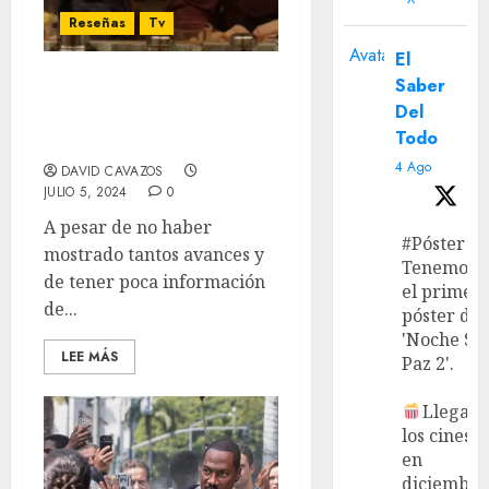
Reseñas
Tv
Avatar
El
Saber
‘Sunny’ Temporada 1:
Del
Una hilarante y turbia
Todo
producción
4 Ago
DAVID CAVAZOS
JULIO 5, 2024
0
A pesar de no haber
#Póster
mostrado tantos avances y
Tenemos
de tener poca información
el primer
de...
póster de
'Noche Si
LEE MÁS
Paz 2'.
Llega a
los cines
en
diciembre