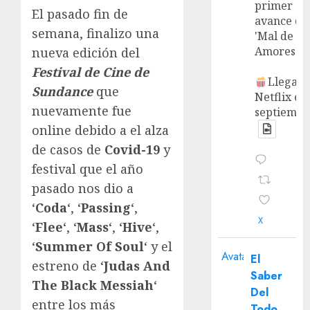
primer
El pasado fin de
avance de
semana, finalizo una
'Mal de
Amores'.
nueva edición del
Festival de Cine de
Llega a
Sundance
que
Netflix en
nuevamente fue
septiembr
online debido a el alza
de casos de
Covid-19
y
festival que el año
pasado nos dio a
‘
Coda
‘, ‘
Passing
‘,
X
‘
Flee
‘, ‘
Mass
‘, ‘
Hive
‘,
‘
Summer Of Soul
‘ y el
Avatar
El
estreno de ‘
Judas And
Saber
The Black Messiah
‘
Del
entre los más
Todo