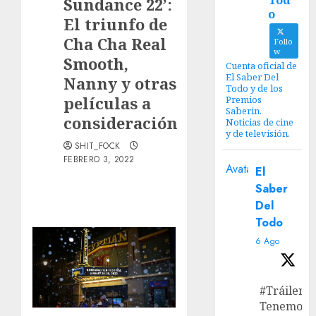
Tod
Sundance 22’:
o
El triunfo de
Cha Cha Real
Follo
w
Smooth,
Cuenta oficial de
El Saber Del
Nanny y otras
Todo y de los
películas a
Premios
Saberin.
consideración
Noticias de cine
y de televisión.
SHIT_FOCK
FEBRERO 3, 2022
Avatar
El
Saber
Del
Todo
6 Ago
#Tráiler
Tenemos e