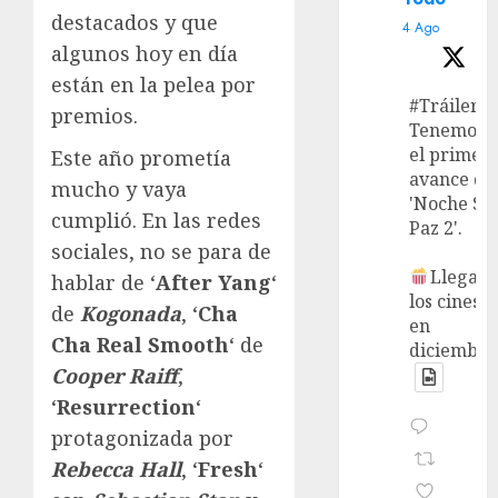
destacados y que
4 Ago
algunos hoy en día
están en la pelea por
#Tráiler
premios.
Tenemos
el primer
Este año prometía
avance de
mucho y vaya
'Noche Si
cumplió. En las redes
Paz 2'.
sociales, no se para de
Llega a
hablar de ‘
After Yang
‘
los cines
de
Kogonada
, ‘
Cha
en
Cha Real Smooth
‘ de
diciembre
Cooper Raiff
,
‘
Resurrection
‘
protagonizada por
Rebecca Hall
, ‘
Fresh
‘