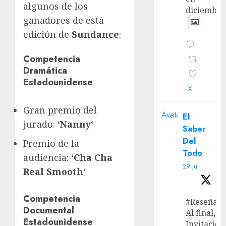
algunos de los
diciembre
ganadores de está
edición de
Sundance
:
Competencia
Dramática
Estadounidense
X
Gran premio del
Avatar
El
jurado: ‘
Nanny
‘
Saber
Del
Premio de la
Todo
audiencia: ‘
Cha Cha
29 Jul
Real Smooth
‘
Competencia
#Reseña
Documental
Al final, ‘L
Estadounidense
Invitación