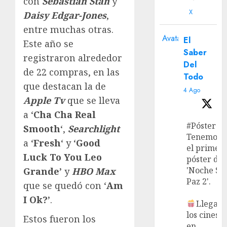
con
Sebastian Stan
y
X
Daisy Edgar-Jones
,
entre muchas otras.
Avatar
El
Este año se
Saber
registraron alrededor
Del
de 22 compras, en las
Todo
que destacan la de
4 Ago
Apple Tv
que se lleva
a ‘
Cha Cha Real
#Póster
Smooth
‘,
Searchlight
Tenemos
a ‘
Fresh
‘ y ‘
Good
el primer
Luck To You Leo
póster de
'Noche Si
Grande’
y
HBO Max
Paz 2'.
que se quedó con ‘
Am
I Ok?’
.
Llega a
los cines
Estos fueron los
en