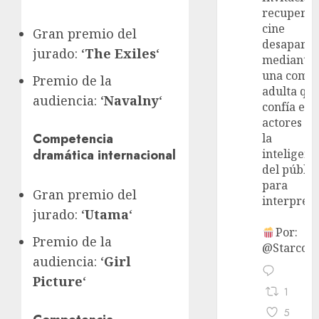
recupera 
cine
Gran premio del
desaparec
jurado: ‘
The Exiles
‘
mediante
una come
Premio de la
adulta qu
audiencia: ‘
Navalny
‘
confía en 
actores y 
Competencia
la
dramática internacional
inteligenc
del públic
para
Gran premio del
interpreta
jurado: ‘
Utama
‘
Por:
Premio de la
@StarcoVi
audiencia: ‘
Girl
Picture
‘
1
5