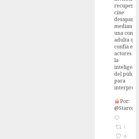
recupera 
cine
desaparec
mediante
una come
adulta qu
confía en 
actores y 
la
inteligenc
del públic
para
interpreta
Por:
@StarcoVi
1
6