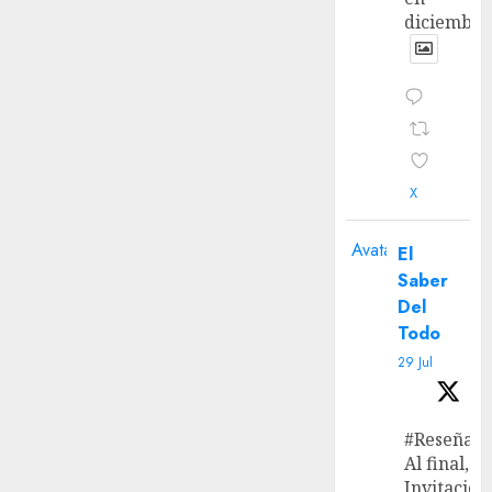
diciembre
X
Avatar
El
Saber
Del
Todo
29 Jul
#Reseña
Al final, ‘L
Invitación