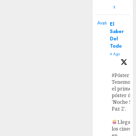
X
Avatar
El
Saber
Del
Todo
4 Ago
#Póster
Tenemos
el primer
póster de
'Noche Si
Paz 2'.
Llega a
los cines
en