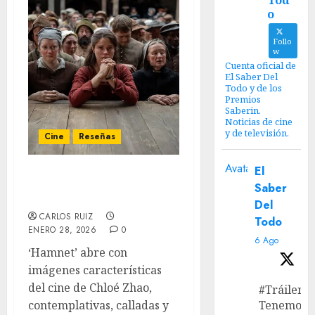
Tod
o
Follo
w
Cuenta oficial de
El Saber Del
Todo y de los
Premios
Saberin.
Noticias de cine
y de televisión.
Cine
Reseñas
Avatar
El
‘Hamnet’: Amor
Saber
espiritual
Del
CARLOS RUIZ
Todo
ENERO 28, 2026
0
6 Ago
‘Hamnet’ abre con
imágenes características
del cine de Chloé Zhao,
#Tráiler
contemplativas, calladas y
Tenemos e