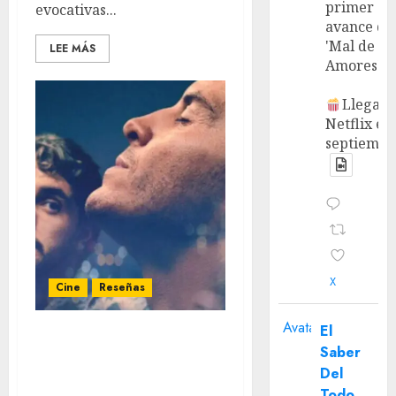
primer
evocativas...
avance de
'Mal de
LEE MÁS
Amores'.
Llega a
Netflix en
septiembr
X
Cine
Reseñas
Avatar
El
‘Todos Somos Extraños’ –
Saber
Reseña: Un emotivo
Del
retrato del amor y el
Todo