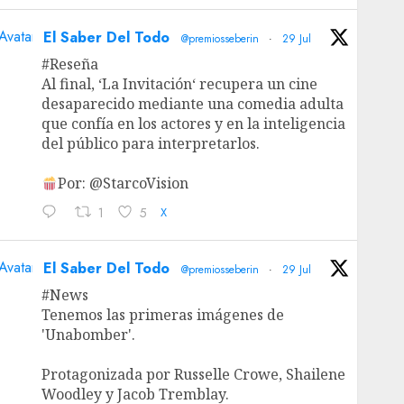
Avatar
El Saber Del Todo
@premiosseberin
·
29 Jul
#Reseña
Al final, ‘La Invitación‘ recupera un cine
desaparecido mediante una comedia adulta
que confía en los actores y en la inteligencia
del público para interpretarlos.
Por: @StarcoVision
1
5
X
Avatar
El Saber Del Todo
@premiosseberin
·
29 Jul
#News
Tenemos las primeras imágenes de
'Unabomber'.
Protagonizada por Russelle Crowe, Shailene
Woodley y Jacob Tremblay.