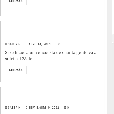
LEE MÁS
‘Barry’ T4 Review – Un final oscuro para un
brillante iluminador.
SABERIN
ABRIL 14, 2023
0
Si se hiciera una encuesta de cuánta gente va a
sufrir el 28 de...
LEE MÁS
Emmys 2022: Predicciones finales.
SABERIN
SEPTIEMBRE 9, 2022
0