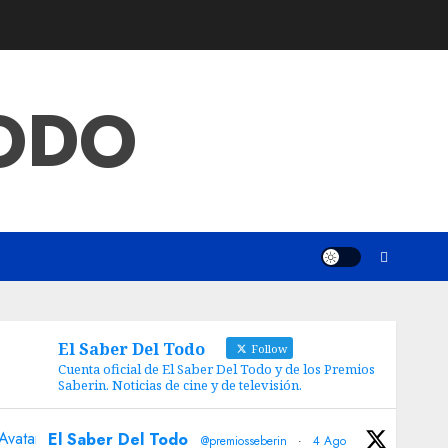
TODO
El Saber Del Todo
Follow
Cuenta oficial de El Saber Del Todo y de los Premios
Saberin. Noticias de cine y de televisión.
Avatar
El Saber Del Todo
@premiosseberin
·
4 Ago