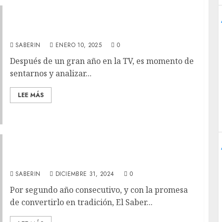
Las 107 series más esperadas del 2025
SABERIN
ENERO 10, 2025
0
Después de un gran año en la TV, es momento de
sentarnos y analizar...
LEE MÁS
Las mejores series y miniseries del 2024
SABERIN
DICIEMBRE 31, 2024
0
Por segundo año consecutivo, y con la promesa
de convertirlo en tradición, El Saber...