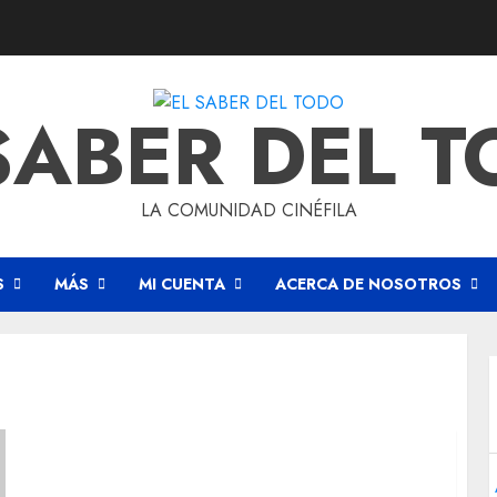
SABER DEL 
LA COMUNIDAD CINÉFILA
S
MÁS
MI CUENTA
ACERCA DE NOSOTROS
‘El Caballero de los 7 Reinos’ T1: Un caballero
imperfecto en un mundo roto