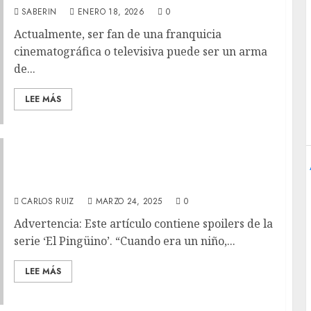
SABERIN
ENERO 18, 2026
0
Actualmente, ser fan de una franquicia
cinematográfica o televisiva puede ser un arma
de...
LEE MÁS
‘El Pingüino’ – La violencia del hombre
ambicioso
CARLOS RUIZ
MARZO 24, 2025
0
Advertencia: Este artículo contiene spoilers de la
serie ‘El Pingüino’. “Cuando era un niño,...
LEE MÁS