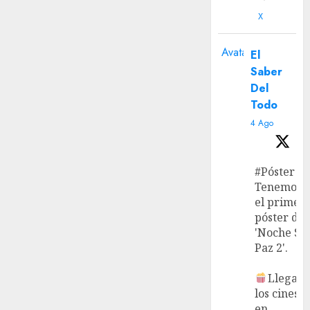
X
Avatar
El
Saber
Del
Todo
4 Ago
#Póster
Tenemos
el primer
póster de
'Noche Si
Paz 2'.
Llega a
los cines
en