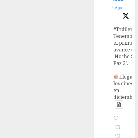
4 Ago
#Tráiler
Tenemos
el primer
avance de
'Noche Si
Paz 2'.
Llega a
los cines
en
diciembre