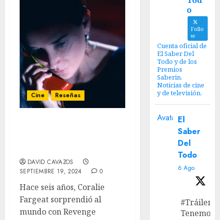
Tod
o
Follo
w
Cuenta oficial de
El Saber Del
Todo y de los
Premios
Saberin.
Noticias de cine
y de televisión.
Cine
Reseñas
Avatar
El
‘La Sustancia’ – Una
Saber
transformación que
Del
nunca olvidarás
Todo
DAVID CAVAZOS
6 Ago
SEPTIEMBRE 19, 2024
0
Hace seis años, Coralie
Fargeat sorprendió al
#Tráiler
mundo con Revenge
Tenemos e