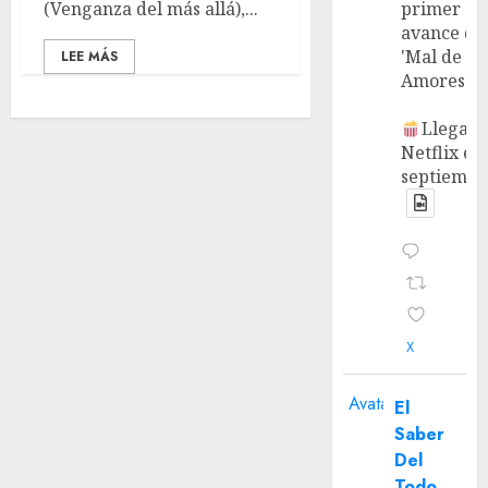
(Venganza del más allá),...
primer
avance de
'Mal de
LEE MÁS
Amores'.
Llega a
Netflix en
septiembr
X
Avatar
El
Saber
Del
Todo