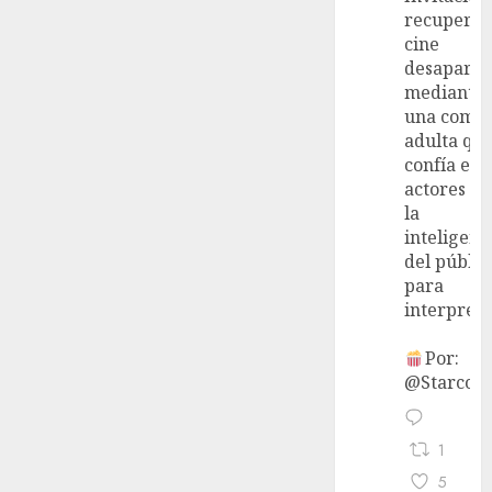
recupera 
cine
desaparec
mediante
una come
adulta qu
confía en 
actores y 
la
inteligenc
del públic
para
interpreta
Por:
@StarcoVi
1
5