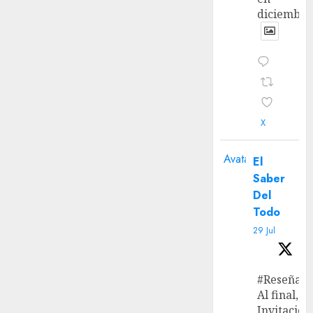
diciembre
X
Avatar
El
Saber
Del
Todo
29 Jul
#Reseña
Al final, ‘L
Invitación