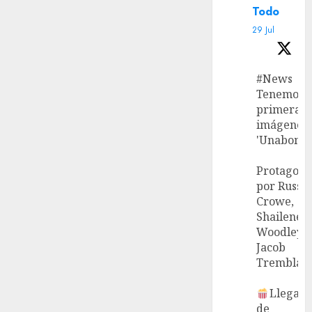
Todo
29 Jul
#News
Tenemos l
primeras
imágenes 
'Unabombe
Protagoni
por Russel
Crowe,
Shailene
Woodley 
Jacob
Tremblay.
Llega el
de