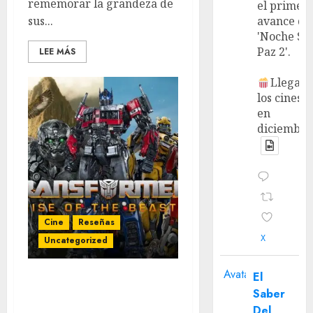
rememorar la grandeza de
el primer
sus...
avance de
'Noche Si
Paz 2'.
LEE MÁS
Llega a
los cines
en
diciembre
Cine
Reseñas
X
Uncategorized
Avatar
El
‘Transformers: Rise of
Saber
the Beasts’ Review – Un
Del