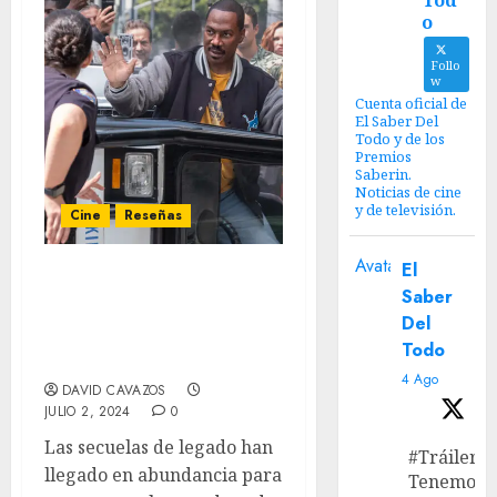
Tod
o
Follo
w
Cuenta oficial de
El Saber Del
Todo y de los
Premios
Saberin.
Noticias de cine
y de televisión.
Cine
Reseñas
Avatar
El
‘Beverly Hills Cop: Axel F’
Saber
– Un regreso poco
Del
arriesgado pero muy
Todo
efectivo
4 Ago
DAVID CAVAZOS
JULIO 2, 2024
0
Las secuelas de legado han
#Tráiler
llegado en abundancia para
Tenemos