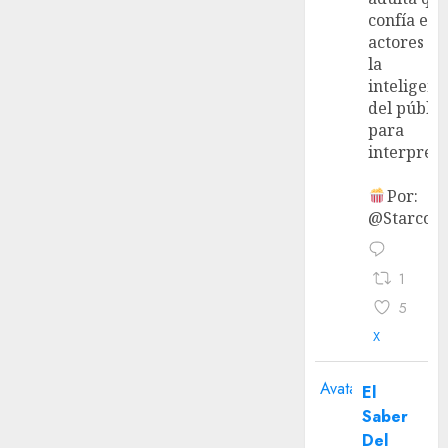
confía en 
actores y 
la
inteligenc
del públic
para
interpreta
Por:
@StarcoVi
1
5
X
Avatar
El
Saber
Del