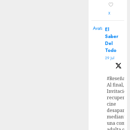
X
Avatar
El
Saber
Del
Todo
29 Jul
#Reseña
Al final, ‘L
Invitación
recupera 
cine
desaparec
mediante
una come
adulta qu