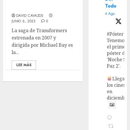
pequeño paso adelante
Todo
para los autobots.
4 Ago
DAVID CAVAZOS
JUNIO 6, 2023
0
La saga de Transformers
#Póster
estrenada en 2007 y
Tenemos
dirigida por Michael Bay es
el primer
la...
póster de
'Noche Si
LEE MÁS
Paz 2'.
Llega a
los cines
en
diciembre