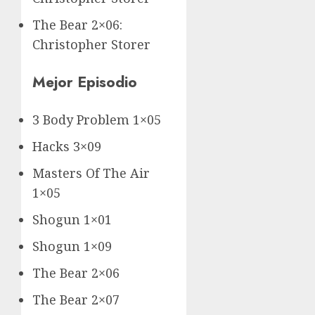
The Bear 2×06:
Christopher Storer
Mejor Episodio
3 Body Problem 1×05
Hacks 3×09
Masters Of The Air
1×05
Shogun 1×01
Shogun 1×09
The Bear 2×06
The Bear 2×07