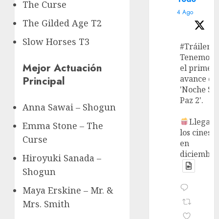
The Curse
4 Ago
The Gilded Age T2
Slow Horses T3
#Tráiler
Tenemos
Mejor Actuación
el primer
avance de
Principal
'Noche Si
Paz 2'.
Anna Sawai – Shogun
Llega a
Emma Stone – The
los cines
Curse
en
diciembre
Hiroyuki Sanada –
Shogun
Maya Erskine – Mr. &
Mrs. Smith