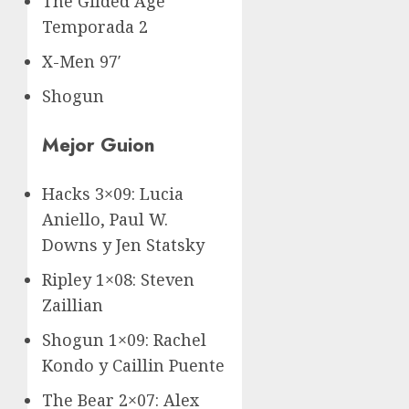
The Gilded Age
Temporada 2
X-Men 97′
Shogun
Mejor Guion
Hacks 3×09: Lucia
Aniello, Paul W.
Downs y Jen Statsky
Ripley 1×08: Steven
Zaillian
Shogun 1×09: Rachel
Kondo y Caillin Puente
The Bear 2×07: Alex