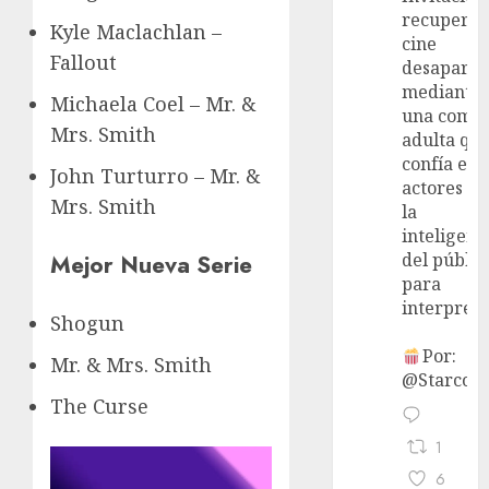
recupera 
Kyle Maclachlan –
cine
Fallout
desaparec
mediante
Michaela Coel – Mr. &
una come
Mrs. Smith
adulta qu
confía en 
John Turturro – Mr. &
actores y 
Mrs. Smith
la
inteligenc
Mejor Nueva Serie
del públic
para
interpreta
Shogun
Por:
Mr. & Mrs. Smith
@StarcoVi
The Curse
1
6