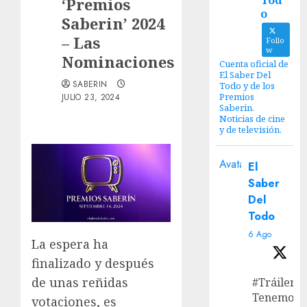
Tod
‘Premios
o
Saberin’ 2024
– Las
Follo
w
Nominaciones
Cuenta oficial de
El Saber Del
SABERIN
Todo y de los
Premios
JULIO 23, 2024
Saberin.
Noticias de cine
y de televisión.
Avatar
El
Saber
Del
Todo
6 Ago
La espera ha
finalizado y después
de unas reñidas
#Tráiler
Tenemos e
votaciones, es