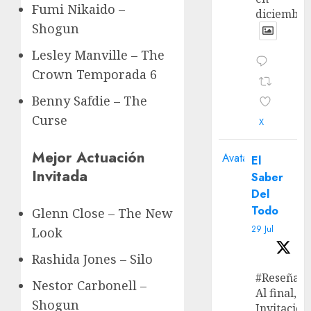
Fumi Nikaido –
diciembre
Shogun
Lesley Manville – The
Crown Temporada 6
Benny Safdie – The
Curse
X
Mejor Actuación
Avatar
El
Invitada
Saber
Del
Todo
Glenn Close – The New
29 Jul
Look
Rashida Jones – Silo
#Reseña
Nestor Carbonell –
Al final, ‘L
Shogun
Invitación