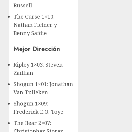
Russell
The Curse 1×10:
Nathan Fielder y
Benny Safdie
Mejor Dirección
Ripley 1×03: Steven
Zaillian
Shogun 1×01: Jonathan
Van Tulleken
Shogun 1×09:
Frederick E.O. Toye
The Bear 2×07:
Christopher Storer