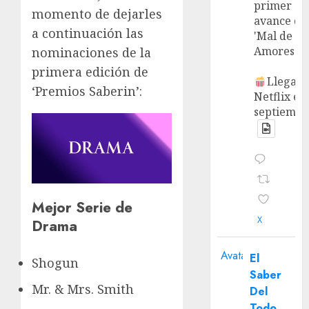
primer
momento de dejarles
avance de
a continuación las
'Mal de
Amores'.
nominaciones de la
primera edición de
Llega a
‘Premios Saberin’:
Netflix en
septiembr
Mejor Serie de
X
Drama
Avatar
El
Shogun
Saber
Mr. & Mrs. Smith
Del
Todo