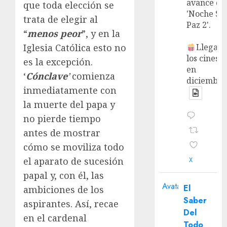
avance de
que toda elección se
'Noche Si
trata de elegir al
Paz 2'.
“
menos peor
”, y en la
Iglesia Católica esto no
Llega a
los cines
es la excepción.
en
‘
Cónclave
’
comienza
diciembre
inmediatamente con
la muerte del papa y
no pierde tiempo
antes de mostrar
cómo se moviliza todo
el aparato de sucesión
X
papal y, con él, las
Avatar
El
ambiciones de los
Saber
aspirantes. Así, recae
Del
en el cardenal
Todo