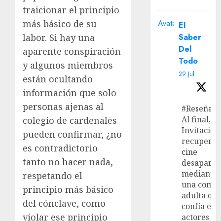
traicionar el principio
Avatar
más básico de su
El
Saber
labor. Si hay una
Del
aparente conspiración
Todo
y algunos miembros
29 Jul
están ocultando
información que solo
personas ajenas al
#Reseña
Al final, ‘L
colegio de cardenales
Invitación
pueden confirmar, ¿no
recupera 
es contradictorio
cine
tanto no hacer nada,
desaparec
mediante
respetando el
una come
principio más básico
adulta qu
del cónclave, como
confía en 
violar ese principio
actores y 