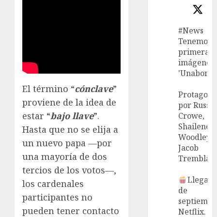
#News
Tenemos l
primeras
imágenes 
'Unabombe
El término “
cónclave
”
Protagoni
proviene de la idea de
por Russel
estar “
bajo llave
”.
Crowe,
Shailene
Hasta que no se elija a
Woodley 
un nuevo papa —por
Jacob
una mayoría de dos
Tremblay.
tercios de los votos—,
Llega el
los cardenales
de
participantes no
septiembr
pueden tener contacto
Netflix.