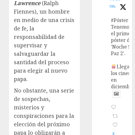
Lawrence
(Ralph
19h
Fiennes), un hombre
en medio de una crisis
#Póster
Tenemos
de fe, la
el primer
responsabilidad de
póster de
supervisar y
'Noche Si
salvaguardar la
Paz 2'.
santidad del proceso
Llega a
para elegir al nuevo
los cines
papa.
en
diciembre
No obstante, una serie
de sospechas,
misterios y
conspiraciones para la
elección del próximo
papa lo obligarán a
X