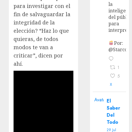
la
para investigar con el
inteligenc
fin de salvaguardar la
del públic
integridad de la
para
interpreta
elección? “Haz lo que
quieras, de todos
Por:
modos te van a
@StarcoVi
criticar”, dicen por
ahí.
1
5
X
Avatar
El
Saber
Del
Todo
29 Jul