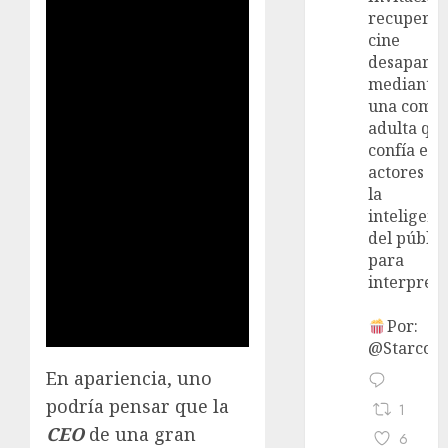
recupera 
cine
desaparec
mediante
una come
adulta qu
confía en 
actores y 
la
inteligenc
del públic
para
interpreta
Por:
@StarcoVi
En apariencia, uno
podría pensar que la
1
CEO
de una gran
6