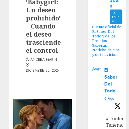
Tod
‘Babygirl:
o
Un deseo
prohibido’
Follo
w
– Cuando
Cuenta oficial de
El Saber Del
el deseo
Todo y de los
trasciende
Premios
Saberin.
el control
Noticias de cine
y de televisión.
ANDREA MARIN
Avatar
El
DICIEMBRE 25, 2024
Saber
Del
Todo
6 Ago
#Tráiler
Tenemos e