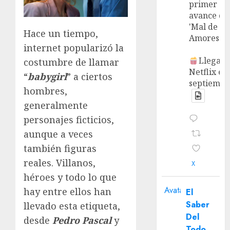
primer
avance de
'Mal de
Hace un tiempo,
Amores'.
internet popularizó la
Llega a
costumbre de llamar
Netflix en
“
babygirl
” a ciertos
septiembr
hombres,
generalmente
personajes ficticios,
aunque a veces
también figuras
reales. Villanos,
X
héroes y todo lo que
Avatar
hay entre ellos han
El
Saber
llevado esta etiqueta,
Del
desde
Pedro Pascal
y
Todo