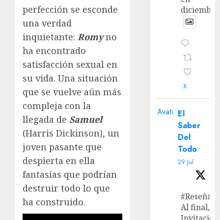
perfección se esconde
diciembre
una verdad
inquietante:
Romy
no
ha encontrado
satisfacción sexual en
su vida. Una situación
X
que se vuelve aún más
compleja con la
Avatar
El
llegada de
Samuel
Saber
(Harris Dickinson), un
Del
joven pasante que
Todo
despierta en ella
29 Jul
fantasías que podrían
destruir todo lo que
#Reseña
ha construido.
Al final, ‘L
Invitación