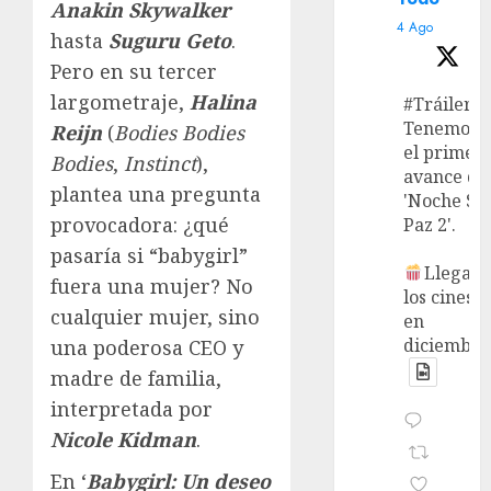
Anakin Skywalker
4 Ago
hasta
Suguru Geto
.
Pero en su tercer
largometraje,
Halina
#Tráiler
Tenemos
Reijn
(
Bodies Bodies
el primer
Bodies
,
Instinct
),
avance de
plantea una pregunta
'Noche Si
provocadora: ¿qué
Paz 2'.
pasaría si “babygirl”
Llega a
fuera una mujer? No
los cines
cualquier mujer, sino
en
diciembre
una poderosa CEO y
madre de familia,
interpretada por
Nicole Kidman
.
En ‘
Babygirl: Un deseo