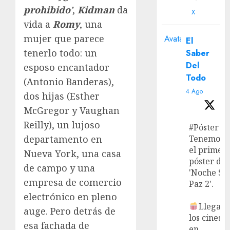
prohibido
’
,
Kidman
da
X
vida a
Romy
, una
mujer que parece
Avatar
El
tenerlo todo: un
Saber
Del
esposo encantador
Todo
(Antonio Banderas),
4 Ago
dos hijas (Esther
McGregor y Vaughan
Reilly), un lujoso
#Póster
departamento en
Tenemos
el primer
Nueva York, una casa
póster de
de campo y una
'Noche Si
empresa de comercio
Paz 2'.
electrónico en pleno
Llega a
auge. Pero detrás de
los cines
esa fachada de
en